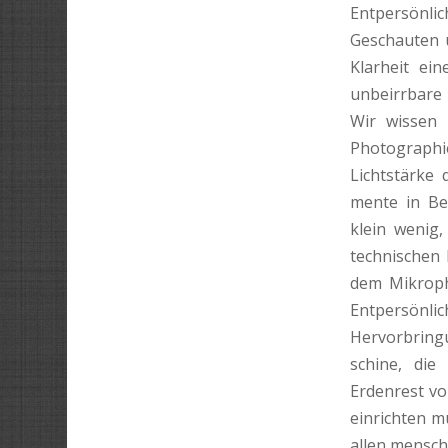
Entpersönli
Geschauten u
Klarheit ei
unbeirrbare 
Wir wissen
Photograph
Lichtstärke
mente in Be
klein wenig
technischen 
dem Mikroph
Entpersönl
Hervorbringu
schine, die
Erdenrest von
einrichten m
allen mensch