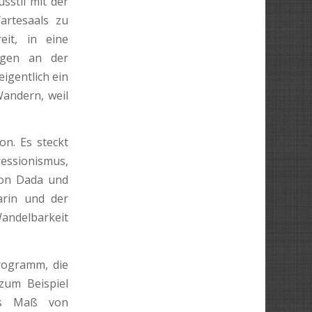
sstil mit der
artesaals zu
it, in eine
hagen an der
igentlich ein
an­dern, weil
on. Es steckt
ressionismus,
 von Dada und
arin und der
andel­barkeit
rogramm, die
zum Beispiel
tes Maß von