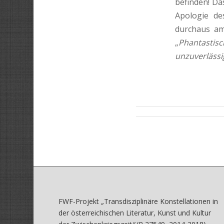
befinden! Das
Apologie de
durchaus am
„
Phanta­sti
unzuverläss
FWF-Projekt
„
Transdisziplinäre Konstellationen in
der österreichischen Literatur, Kunst und Kultur