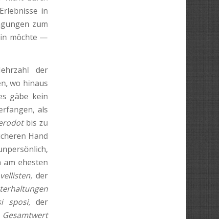
Erlebnisse in
rengungen zum
ein möchte —
Mehrzahl der
en, wo hinaus
 es gäbe kein
erfangen, als
erodot
bis zu
sicheren Hand
 unpersönlich,
ch am ehesten
vellisten
, der
terhaltungen
i sposi
, der
 Gesamtwert