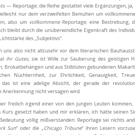
sts
— Reportage; die Reihe gestattet viele Ergänzun­gen, ja, 
ielleicht nur dem verzweifelten Bemühen um vollkommen
hen, also um
vollkom­mene
Reportage; eine Bestrebung, die
sch bleibt durch die unüberwind­liche Eigenkraft des Indivi
ichtstärke des „Subjektivs“.
 uns also nicht allzusehr vor dem literarischen Bauhaussti
at ihr Gutes
, sie ist Wille zur Säuberung des geistigen 
, Brokatbehängen und aus Stilblüten ge­bundenen Makartb
ichen Nüchternheit, zur Ehrlichkeit, Genauigkeit, Tre
das ist eine adelige Absicht, der gerade der revolutio
 Anerkennung nicht versagen wird.
er freilich irgend einer von den jungen Leuten kommen, 
 Kurs gesetzt haben und mir erklären, ich hätte seinen S
edeutung völlig mißverstanden: Reportage sei nichts an­d
ork Sun
“ oder die „
Chicago Tribune
“ ihren Lesern vorzus