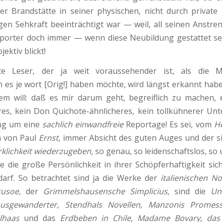
r Brandstätte in seiner physischen, nicht durch private 
igen Seh­kraft beeinträchtigt war — weil, all seinen An­st
eporter doch immer — wenn diese Neubildung gestattet s
jektiv blickt!
e Leser, der ja weit voraussehen­der ist, als die 
 es je wort [Orig!] haben möchte, wird längst erkannt hab
dem will: daß es mir darum geht, begreiflich zu machen,
es, kein Don Quichote-ähnlicheres, kein tollkühnerer Unt
ng um eine
sachlich einwandfreie
Repor­tage! Es sei, vom
H
n von Paul
Ernst
, immer Absicht des guten Auges und der 
k­lichkeit wiederzugeben
, so genau, so leidenschaftslos, so
e die große Persönlichkeit in ihrer Schöpferhaftigkeit si
arf. So betrachtet sind ja die Werke der
italienischen No­
rusoe
, der
Grimmelshausensche Simplicius
, sind die
Un
usgewanderter
,
Stendhals No­vellen, Manzonis Promess
lhaas
und das
Erdbeben in Chile
,
Madame Bovary
,
das