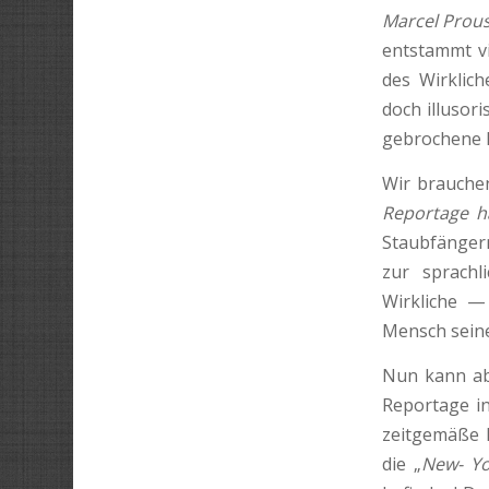
Marcel Prou
entstammt v
des Wirklic
doch illusori
gebrochene L
Wir brauchen
Reportage h
Staubfängern
zur sprachl
Wirkliche — 
Mensch seine
Nun kann ab
Reportage in
zeitgemäße B
die „
New- Y