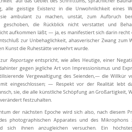
chkeit“ auf das Gebiet des Schrifttums, sprachlicher Bauhau
, alle geistige Existenz in die Unwohnlichkeit eines W
 sie ambulant zu machen, unstät, zum Aufbruch bere
it geschoben, die Rückblick nicht verstattet und Be
cht aufkommen läßt; — ja, es manifestiert sich darin recht e
ntschluß zur Un­behaglichkeit, ahasverischer Zwang zum W
 Kunst die Ruhestätte verwehrt wurde.
e zur
Reportage
entspricht, wie alles Heutige, einer Negati
ahinter gegen jegliche Art von Im­pressionismus und Exp
tilisierende Vergewaltigung des Seienden,— die Willkür
 mit ein­geschlossen; — Respekt vor der Realität lebt d
sch, sie, die alle künstliche Schöpfung an Großartigkeit, W
nverändert festzuhalten.
entum der nächsten Epoche wird sich also, nach diesem P
des photographischen Apparates und des Mikrophons 
 sich ihnen anzugleichen versuchen. Ein höchs