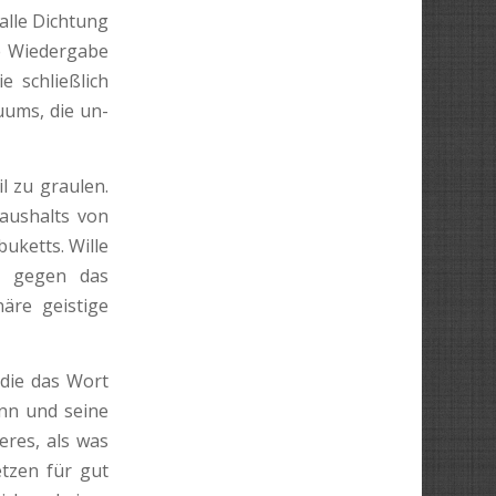
alle Dichtung
e Wiedergabe
 schließ­lich
duums, die un­
l zu graulen.
Haushalts von
uketts. Wille
ue gegen das
näre geistige
die das Wort
inn und seine
eres, als was
etzen für gut