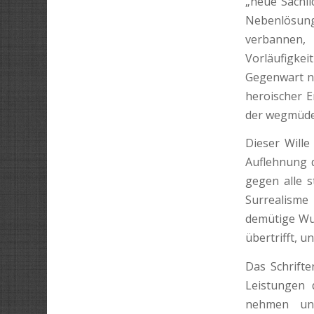
„neue Sachli
Nebenlösung
verbannen,
Vorläufigke
Gegenwart ni
heroischer E
der wegmüden
Dieser Will
Auflehnung d
gegen alle s
Surrealisme
demütige Wun
übertrifft, u
Das Schrift
Leistungen 
nehmen und