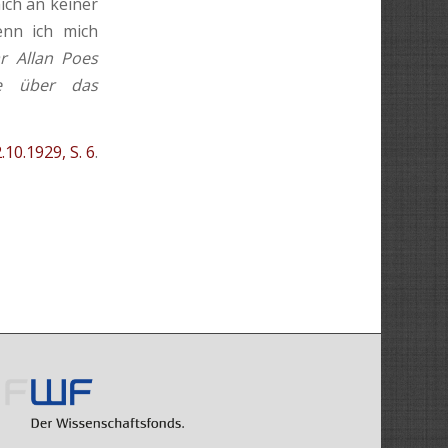
mich an keiner
enn ich mich
r Allan Poes
ge über das
10.1929, S. 6
.