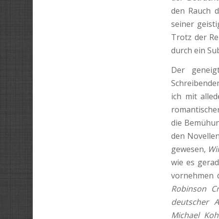
den Rauch de
seiner geist
Trotz der R
durch ein Sub
Der geneigt
Schreibenden
ich mit alle
romantischer
die Bemühu
den No­velle
gewesen,
Wir
wie es gerad
vornehmen d
Robinson C
deutscher A
Michael Koh