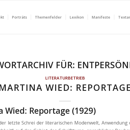
ekt
Porträts
Themenfelder
Lexikon
Manifeste
Textar
WORTARCHIV FÜR:
ENTPERSÖN
LITERATURBETRIEB
MARTINA WIED: REPORTAG
a Wied: Reportage
(1929)
der letzte Schrei der literari­schen Modenwelt, Anwendung 