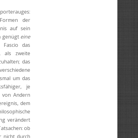
eporterauges:
Formen der
nis auf sein
nn genügt
eine
m Fascio das
, als zweite
uhalten; das
 verschiedene
desmal um das
sfähiger, je
m von Andern
ereignis, dem
ilosophische
ng verändert
Tatsachen: ob
r nicht durch