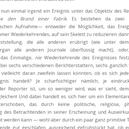
un einmal irgend ein Ereig­nis unter das Objektiv des R
eise
den Brand einer Fabrik
. Es bestehen da zwei 
ischen Aufnahme— entweder die Möglichkeit, das Ereig
mmer Wiederkehren­des, auf sein Skelett zu reduzieren: da
eststellung, die alle anderen erübrigt (wie unter de
organ alle anderen Journale überflüssig macht), oder
 das Einmalige,
nie
Wiederkehrende des Ereignisses festz
bei sechs verschiedenen Bericht­erstattern, sechs gänzlich
e vielleicht daran zweifeln lassen könnten, ob es sich je
ignis handelt? Je scharfsichtiger nämlich, je eindruck
er Reporter ist, um so weniger wird, was er sieht, de
eichen! Und dabei handelt es sich hier um ein Elementar­
rschoben, das durch keine politische, religiöse, ph
 des Betrachtenden in seiner Erscheinung und Auswirku
ht werden kann — wohl aber durch ein paar ganz primitive 
ende gut geschlafen, ausreichend gefrühstückt hat, ob e