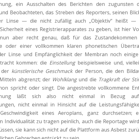
chung, ein Ausschalten des Berichten­ den zugunsten
nd Be­obachteten, das Streben des Reporters, seinen Bli
ner Linse — die nicht zufällig auch „Objektiv“ heißt —
Sicherheit eines Registrier­apparates zu geben, ist hier V
 nun aber recht genau, daß für das Zu­standekommen 
ie oder einer vollkommen klaren phonetischen Übertr
 der Linse und Empfäng­lichkeit der Membran noch einig
tracht kommen: die
Einstel­lung
beispielsweise und, vielle
, der
künstlerische Geschmack
der Person, die den Bildau
Mitteln abgrenzt; der
Wohlklang
und die
Tragkraft der S
on spricht oder singt. Die ange­strebte vollkommene En
ichung läßt sich also nicht einmal in Bezug auf
ngen, nicht einmal in Hinsicht auf die Leistungsfähigk
 Geschwindigkeit eines Aeroplans, ganz durchsetzen; e
 Indi­vidualität zu tragen peinlich, auch die Reportage wir
üssen, sie kann sich nicht auf die Plattform aus Asbest zur
lichen Gebrechen entrückt zu sein.