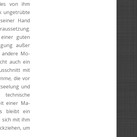
 des von ihm
ck ungetrübte
 seiner Hand
oraussetzung.
einer guten
agung außer
e andere Mo­
icht auch ein
sschnitt mit
timme
, die vor
tseelung und
 technische
eit einer Ma­
s bleibt ein
d sich mit ihm
ückziehen, um