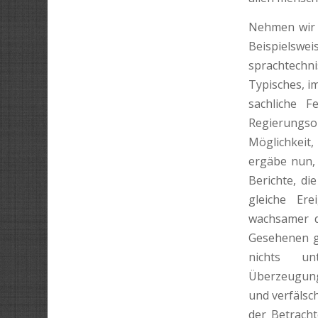
Nehmen wir n
Bei­spielsw
sprachtechn
Typisches, i
sachliche F
Regierungs­
Möglichkeit,
ergäbe nun, 
Berichte, di
gleiche Ere
wachsamer d
Gesehenen gl
nichts unte
Überzeugung
und verfälsc
der Betracht