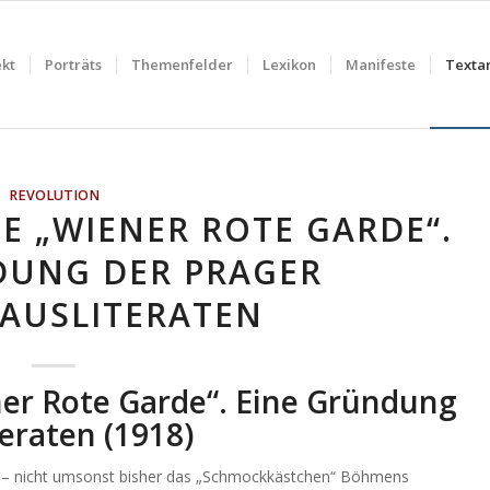
ekt
Porträts
Themenfelder
Lexikon
Manifeste
Textar
REVOLUTION
IE „WIENER ROTE GARDE“.
DUNG DER PRAGER
AUSLITERATEN
ner Rote Garde“. Eine Gründung
teraten
(1918)
g – nicht umsonst bisher das „Schmockkästchen“ Böhmens