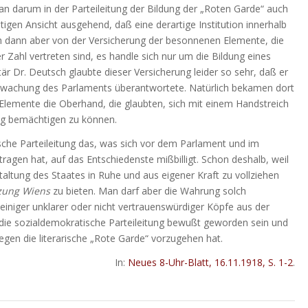
an darum in der Parteileitung der Bildung der „Roten Garde“ auch
tigen Ansicht ausgehend, daß eine derartige Institution innerhalb
ich dann aber von der Versicherung der besonnenen Elemente, die
er Zahl vertreten sind, es handle sich nur um die Bildung eines
är Dr. Deutsch glaubte dieser Versicherung leider so sehr, daß er
Bewachung des Parlaments überantwortete. Natürlich bekamen dort
Elemente die Oberhand, die glaubten, sich mit einem Handstreich
ng bemächtigen zu können.
e Parteileitung das, was sich vor dem Parlament und im
agen hat, auf das Entschiedenste mißbilligt. Schon deshalb, weil
taltung des Staates in Ruhe und aus eigener Kraft zu vollziehen
zung Wiens
zu bieten. Man darf aber die Wahrung solch
einiger unklarer oder nicht vertrauenswürdiger Köpfe aus der
h die sozialdemokratische Parteileitung bewußt geworden sein und
 gegen die literarische „Rote Garde“ vorzugehen hat.
In:
Neues 8-Uhr-Blatt, 16.11.1918, S. 1-2
.