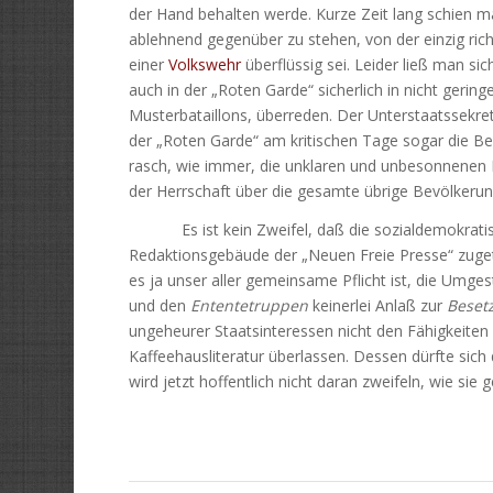
der Hand behalten werde. Kurze Zeit lang schien m
ablehnend gegenüber zu stehen, von der einzig rich
einer
Volkswehr
überflüssig sei. Leider ließ man s
auch in der „Roten Garde“ sicherlich in nicht gering
Musterbataillons, überreden. Der Unterstaatssekret
der „Roten Garde“ am kritischen Tage sogar die 
rasch, wie immer, die unklaren und unbesonnenen 
der Herrschaft über die gesamte übrige Bevölkeru
Es ist kein Zweifel, daß die sozialdemokratisch
Redaktionsgebäude der „Neuen Freie Presse“ zugetr
es ja unser aller gemeinsame Pflicht ist, die Umges
und den
Ententetruppen
keinerlei Anlaß zur
Beset
ungeheurer Staatsinteressen nicht den Fähigkeiten 
Kaffeehausliteratur überlassen. Dessen dürfte sic
wird jetzt hoffentlich nicht daran zweifeln, wie sie