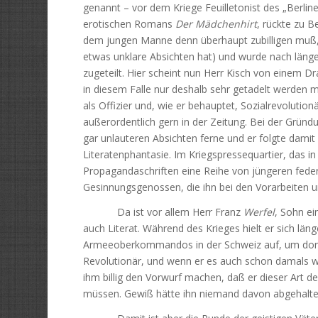
genannt – vor dem Kriege Feuilletonist des „Berlin
erotischen Romans
Der Mädchenhirt
, rückte zu B
dem jungen Manne denn überhaupt zubilligen muß, da
etwas unklare Absichten hat) und wurde nach läng
zugeteilt. Hier scheint nun Herr Kisch von einem Dr
in diesem Falle nur deshalb sehr getadelt werden m
als Offizier und, wie er behauptet, Sozialrevolutio
außerordentlich gern in der Zeitung. Bei der Gründu
gar unlauteren Absichten ferne und er folgte dami
Literatenphantasie. Im Kriegspressequartier, das i
Propagandaschriften eine Reihe von jüngeren fede
Gesinnungsgenossen, die ihn bei den Vorarbeiten u
Da ist vor allem Herr Franz
Werfel
, Sohn ei
auch Literat. Während des Krieges hielt er sich län
Armeeoberkommandos in der Schweiz auf, um dort ös
Revolutionär, und wenn er es auch schon damals war
ihm billig den Vorwurf machen, daß er dieser Art de
müssen. Gewiß hätte ihn niemand davon abgehalte