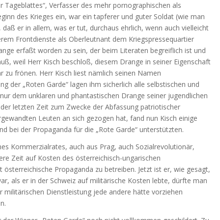
er Tageblattes“, Verfasser des mehr pornographischen als
eginn des Krieges ein, war ein tapferer und guter Soldat (wie man
ß er in allem, was er tut, durchaus ehrlich, wenn auch vielleicht
erem Frontdienste als Oberleutnant dem Kriegspressequartier
ange erfaßt worden zu sein, der beim Literaten begreiflich ist und
uß, weil Herr Kisch beschloß, diesem Drange in seiner Eigenschaft
när zu frönen. Herr Kisch liest nämlich seinen Namen
ng der „Roten Garde“ lagen ihm sicherlich alle selbstischen und
t nur dem unklaren und phantastischen Drange seiner jugendlichen
n der letzten Zeit zum Zwecke der Abfassung patriotischer
rgewandten Leuten an sich gezogen hat, fand nun Kisch einige
nd bei der Propaganda für die „Rote Garde“ unterstützten.
nes Kommerzialrates, auch aus Prag, auch Sozialrevolutionär,
gere Zeit auf Kosten des österreichisch-ungarischen
terreichische Propaganda zu betreiben. Jetzt ist er, wie gesagt,
, als er in der Schweiz auf militärische Kosten lebte, dürfte man
r militärischen Dienstleistung jede andere hätte vorziehen
n.