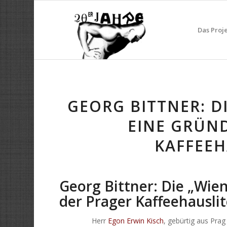
Das Proj
GEORG BITTNER: D
EINE GRÜN
KAFFEEH
Georg Bittner: Die „Wie
der Prager Kaffeehausli
Herr
Egon Erwin Kisch
, gebürtig aus Pra