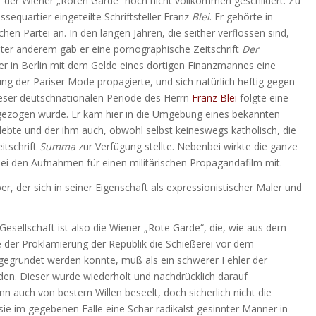
er Wiener „Roten Garde“ noch nicht vollkommen geschildert. Zu
ssequartier eingeteilte Schriftsteller Franz
Blei
. Er gehörte in
hen Partei an. In den langen Jahren, die seither verflossen sind,
er anderem gab er eine pornographische Zeitschrift
Der
er in Berlin mit dem Gelde eines dortigen Finanzmannes eine
ung der Pariser Mode propagierte, und sich natürlich heftig gegen
Dieser deutschnationalen Periode des Herrn
Franz Blei
folgte eine
ingezogen wurde. Er kam hier in die Umgebung eines bekannten
lebte und der ihm auch, obwohl selbst keineswegs katholisch, die
itschrift
Summa
zur Verfügung stellte. Nebenbei wirkte die ganze
 bei den Aufnahmen für einen militärischen Propagandafilm mit.
der sich in seiner Eigenschaft als expressionistischer Maler und
schaft ist also die Wiener „Rote Garde“, die, wie aus dem
der Proklamierung der Republik die Schießerei vor dem
 gegründet werden konnte, muß als ein schwerer Fehler der
den. Dieser wurde wiederholt und nachdrücklich darauf
 auch von bestem Willen beseelt, doch sicherlich nicht die
sie im gegebenen Falle eine Schar radikalst gesinnter Männer in