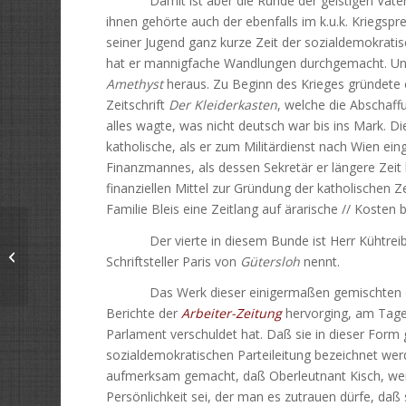
Damit ist aber die Runde der geistigen Väter d
ihnen gehörte auch der ebenfalls im k.u.k. Kriegspre
seiner Jugend ganz kurze Zeit der sozialdemokratisc
hat er mannigfache Wandlungen durchgemacht. Unt
Amethyst
heraus. Zu Beginn des Krieges gründete 
Zeitschrift
Der Kleiderkasten
, welche die Abschaff
alles wagte, was nicht deutsch war bis ins Mark. 
katholische, als er zum Militärdienst nach Wien e
Finanzmannes, als dessen Sekretär er längere Zeit 
finanziellen Mittel zur Gründung der katholischen Ze
Familie Bleis eine Zeitlang auf ärarische // Kosten
N.N.: Die Rote Garde im
Der vierte in diesem Bunde ist Herr Kühtreiber, 
Redaktionsgebäude der Neuen
Schriftsteller Paris von
Gütersloh
nennt.
Freien Presse
Das Werk dieser einigermaßen gemischten Gesell
Berichte der
Arbeiter-Zeitung
hervorging, am Tage 
Parlament verschuldet hat. Daß sie in dieser Form
sozialdemokratischen Parteileitung bezeichnet wer
aufmerksam gemacht, daß Oberleutnant Kisch, wenn
Persönlichkeit sei, der man es zutrauen dürfe, daß 