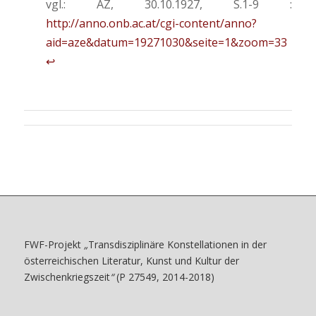
vgl.: AZ, 30.10.1927, S.1-9 :
http://anno.onb.ac.at/cgi-content/anno?
aid=aze&datum=19271030&seite=1&zoom=33
↩
FWF-Projekt
„
Transdisziplinäre Konstellationen in der
österreichischen Literatur, Kunst und Kultur der
Zwischenkriegszeit
“
(P 27549, 2014-2018)