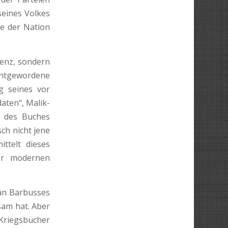
seines Volkes
de der Nation
denz, sondern
ntgewordene
g seines vor
aten“, Malik-
nz des Buches
sch nicht jene
ittelt dieses
der modernen
an Barbusses
sam hat. Aber
Kriegsbücher