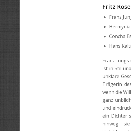
Fritz Ros
Franz Jun
Hermynia 
Concha Esp
Hans Kalt
Franz Jungs 
ist in Stil u
unklare Gesc
Trägerin des
wenn die Wil
ganz unbild
und eindruck
ein Dichter
hinweg, si