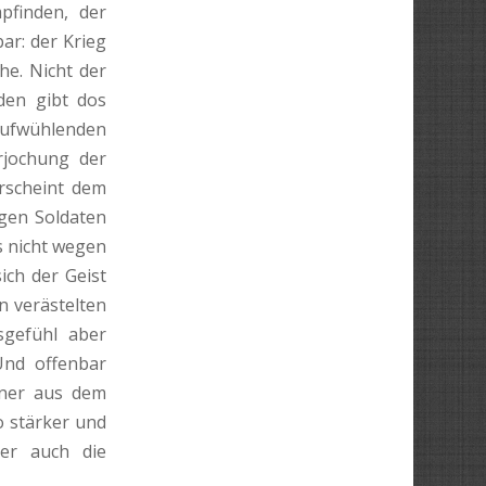
pfinden, der
ar: der Krieg
he. Nicht der
den gibt dos
aufwühlenden
erjochung der
rscheint dem
gen Soldaten
s nicht wegen
sich der Geist
n verästelten
sgefühl aber
Und offenbar
ener aus dem
o stärker und
ker auch die