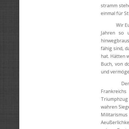
stramm stehe
einmal für S
Wir Europäe
Jahren so u
hinwegbrause
fähig sind, 
hat. Hätten 
Buch, von do
und vermöge
Der deutsch
Frankreichs
Triumphzug F
wahren Siege
Militarismus
Aeußerlichke