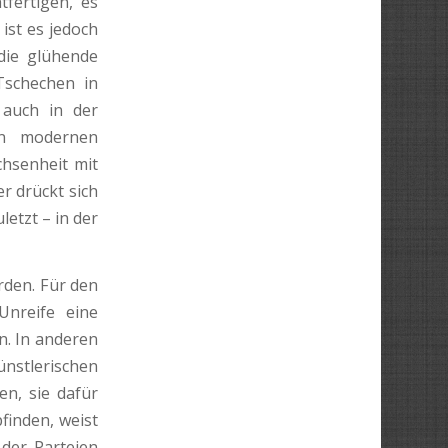
fertigen, es
ist es jedoch
 die glühende
Tschechen in
auch in der
en modernen
chsenheit mit
r drückt sich
letzt – in der
den. Für den
Unreife eine
n. In anderen
stlerischen
en, sie dafür
finden, weist
der Parteien