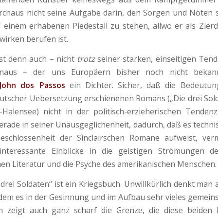
rchaus nicht seine Aufgabe darin, den Sorgen und Nöten 
f einem erhabenen Piedestall zu stehen, allwo er als Zier
wirken berufen ist.
nn auch – nicht
trotz
seiner starken, einseitigen Ten
inaus – der uns Europäern bisher noch nicht bekan
John dos Passos
ein Dichter. Sicher, daß die Bedeutun
utscher Uebersetzung erschienenen Romans („Die drei Sold
n-Halensee) nicht in der politisch-erzieherischen Tende
 Gerade in seiner Unausgeglichenheit, dadurch, daß es techni
eschlossenheit der Sinclairschen Romane aufweist, verm
nteressante Einblicke in die geistigen Strömungen 
en Literatur und die Psyche des amerikanischen Menschen.
oldaten“ ist ein Kriegsbuch. Unwillkürlich denkt man 
 dem es in der Gesinnung und im Aufbau sehr vieles gemein
ch zeigt auch ganz scharf die Grenze, die diese beiden 