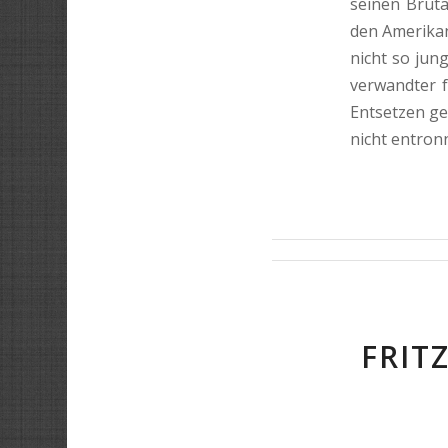
seinen Bruta
den Amerikan
nicht so jun
verwandter 
Entsetzen gep
nicht entron
FRIT