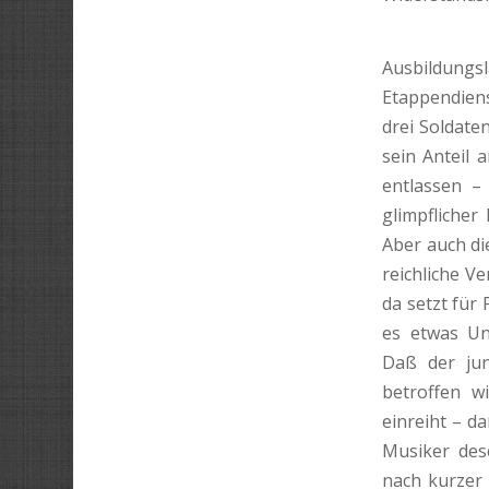
Die Fabel
Ausbildungsl
Etappendiens
drei Soldate
sein Anteil 
entlassen – 
glimpflicher
Aber auch di
reichliche V
da setzt für
es etwas Un
Daß der jun
betroffen w
einreiht – d
Musiker des
nach kurzer 