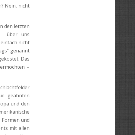
? Nein, nicht
 den letzten
– über uns
einfach nicht
tags“ genannt
gekostet. Das
 vermochten –
hlachtfelder
nie geahnten
uropa und den
amerikanische
en Formen und
nts mit allen