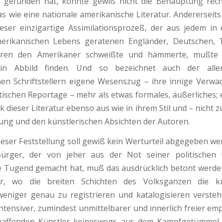
 gefunden hat, konnte gewiß nicht die Behauptung recht
s wie eine nationale amerikanische Literatur. Andererseits 
ieser einzigartige Assimilationsprozeß, der aus jedem in
erikanischen Lebens geratenen Engländer, Deutschen, 
hren den Amerikaner schweißte und hämmerte, mußte 
sein Abbild finden. Und so bezeichnet auch der all
en Schriftstellern eigene Wesenszug – ihre innige Verwa
stischen Reportage – mehr als etwas formales, äußerliches; e
k dieser Literatur ebenso aus wie in ihrem Stil und – nicht zu
ung und den künstlerischen Absichten der Autoren.
Feststellung soll gewiß kein Werturteil abgegeben wer
ürger, der von jeher aus der Not seiner politischen 
e Tugend gemacht hat, muß das ausdrücklich betont werde
r, wo die breiten Schichten des Volksganzen die kün
eniger genau zu registrieren und katalogisieren versteh
ntensiver, zumindest unmittelbarer und innerlich freier emp
affenden Künstler keineswegs aus dem Kampfgetümmel 