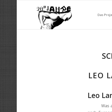
Das Proj
SC
LEO L
Leo La
Was an lite