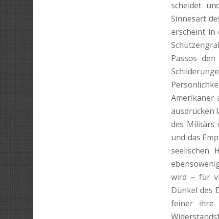
scheidet un
Sinnesart de
erscheint in
Schützengra
Passos den 
Schilderunge
Persönlichk
Amerikaner 
ausdrücken l
des Militärs 
und das Empf
seelischen 
ebensowenig
wird – für 
Dünkel des E
feiner ihre
Widerstandsf