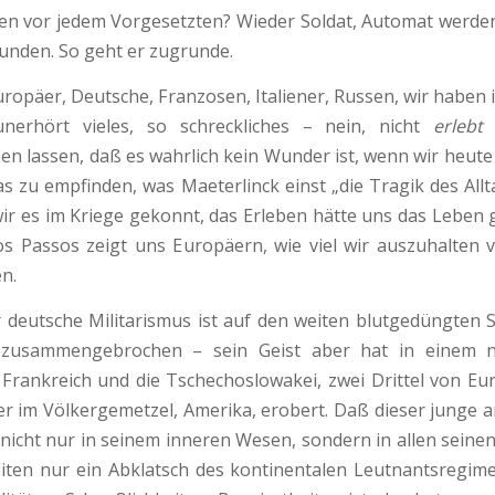
n vor jedem Vorgesetzten? Wieder Soldat, Automat werden
tunden. So geht er zugrunde.
r, Deutsche, Franzosen, Italiener, Russen, wir haben in
nerhört vieles, so schreckliches – nein, nicht
erlebt
n lassen, daß es wahrlich kein Wunder ist, wenn wir heute 
das zu empfinden, was Maeterlinck einst „die Tragik des All
wir es im Kriege gekonnt, das Erleben hätte uns das Leben 
s Passos zeigt uns Europäern, wie viel wir auszuhalten
n.
e Militarismus ist auf den weiten blutgedüngten Sc
 zusammengebrochen – sein Geist aber hat in einem 
rankreich und die Tschechoslowakei, zwei Drittel von E
r im Völkergemetzel, Amerika, erobert. Daß dieser junge 
 nicht nur in seinem inneren Wesen, sondern in allen sein
iten nur ein Abklatsch des kontinentalen Leutnantsregime