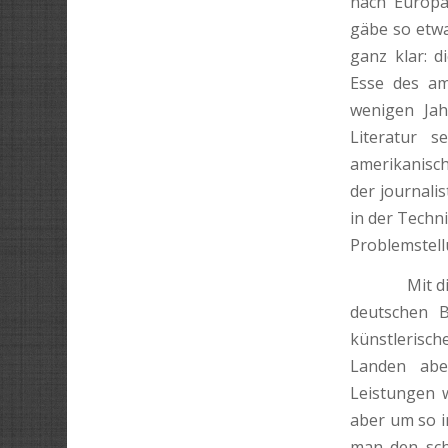
nach Europa
gäbe so etwa
ganz klar: d
Esse des am
wenigen Ja
Literatur 
amerikanisch
der journali
in der Techni
Problemstell
Mit dieser 
deutschen B
künstlerisch
Landen abe
Leistungen w
aber um so i
man den sch