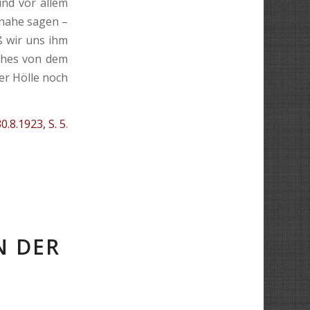
und vor allem
inahe sagen –
ß wir uns ihm
ches von dem
ser Hölle noch
0.8.1923, S. 5
.
N DER