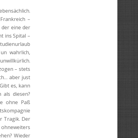
nsächlich.
 Frankreich –
 der eine der
 ins Spital –
Studienurlaub
Nun wahrlich,
nwillkürlich.
zogen – stets
ch… aber just
Gibt es, kann
 als diesen?
lle ohne Paß
itskompagnie
r Tragik. Der
 ohneweiters
iehen? Wieder