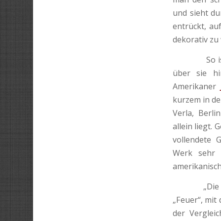
und sieht du
entrückt, au
dekorativ zu 
So ist de
über sie h
Amerikaner
kurzem in de
Verla, Berli
allein liegt.
vollendete G
Werk sehr i
amerikanisch
„Die drei S
„Feuer“, mit
der Verglei