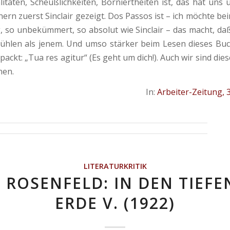
litäten, Scheußlichkeiten, Borniertheiten ist, das hat uns 
ern zuerst Sinclair gezeigt. Dos Passos ist – ich möchte be
g, so unbekümmert, so absolut wie Sinclair – das macht, da
fühlen als jenem. Und umso stärker beim Lesen dieses Bu
ackt: „Tua res agitur“ (Es geht um dich!). Auch wir sind die
nen.
In:
Arbeiter-Zeitung, 3
LITERATURKRITIK
Z ROSENFELD: IN DEN TIEFE
ERDE V. (1922)