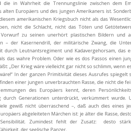
d die in Wahrheit die Trennungslinie zwischen dem Em
s alten Europäers und des jungen Amerikaners ist. Sonderb
 diesem amerikanischen Kriegsbuch nicht als das Wesentlic
ben, nicht die Schlacht, nicht das Töten und Getötetwer
Vorwurf zu seinen unerhört plastischen Bildern und 
n – der Kasernendrill, der militärische Zwang, die Unt
eit durch Leutnantsregiment und Kadavergehorsam, das e
als das wahre Problem. Oder wie es dos Passos einen jun
äßt: „Der Krieg wäre vielleicht gar nicht so schlimm, wenn e
wäre!“ In der ganzen Primitivität dieses Ausrufes spiegelt 
inden einer jungen unverbrauchten Rasse, die nicht die fei
Hemmungen des Europäers kennt, deren Persönlichkeit
 durch Generationen unterdrückt, verkümmert wurde. 
viele gewiß nicht überraschend –, daß auch dies eines j
uropäers abgeleiteten Märchen ist: je älter die Rasse, dest
 Sensibilität. Zumindest fehlt der Zusatz: desto stär
ähigkeit, der seelische Panzer.