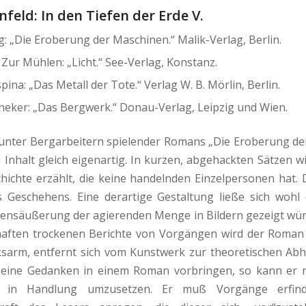
enfeld
: In den Tiefen der Erde V.
g: „Die Eroberung der Maschinen.“ Malik-Verlag, Berlin.
Zur Mühlen: „Licht.“ See-Verlag, Konstanz.
ina: „Das Metall der Tote.“ Verlag W. B. Mörlin, Berlin.
neker: „Das Bergwerk.“ Donau-Verlag, Leipzig und Wien.
unter Bergarbeitern spielender Romans „Die Eroberung d
nd Inhalt gleich eigenartig. In kurzen, abgehackten Sätzen w
hichte erzählt, die keine handelnden Einzelpersonen hat. 
 Geschehens. Eine derartige Gestaltung ließe sich wohl
lensäußerung der agierenden Menge in Bildern gezeigt wür
haften trockenen Berichte von Vorgängen wird der Roman 
sarm, entfernt sich vom Kunstwerk zur theoretischen Abh
 seine Gedanken in einem Roman vorbringen, so kann er n
e in Handlung umzusetzen. Er muß Vorgänge erfind