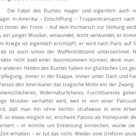
 des Buches: mager und eigentlich auch nebe
ager in Amerika – Einschiffung – Truppentransport nach
t hinter der Front. – Auf dem Vormarsch zur Stellung wird
n, ein junger Musiker, verwundet, leicht verwundet, er kommt
am Kriege ist eigentlich erschöpft, er wird nach Paris auf 
da ist auch schon der Waffenstillstand unterzeichnet. 
 hätte nicht bald einer davonkommen können, denk man u
e anderen Helden des Buches haben ein glückliches Los ge
erpflegung, immer in der Etappe, immer unter Dach und Fa
 Passos den Amerikaner das tragische Motiv ein: der Zwang. 
menschlicheres, Widernatürlicheres, Furchtbareres geben
ge Musiker verhaftet wird, weil er von einer Patroui
ird, daß man ihn ohne Verhör strafweise in eine Arbe
aß so etwas möglich ist, erscheint Passos als Höhepunkt de
ertiert – er könnte um Entlassung einreichen, würde sie
Zeit erhalten – er tut das nicht. Wieder eine Uniform anz