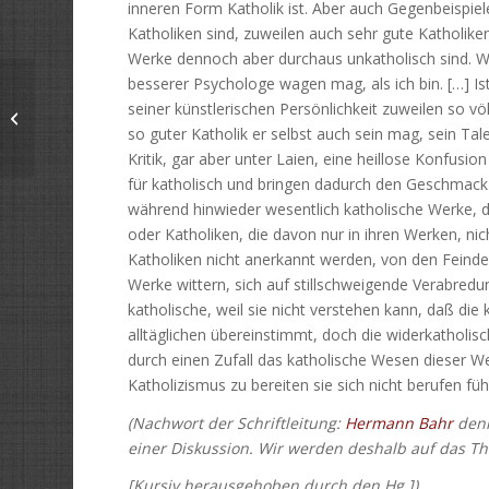
inneren Form Katholik ist. Aber auch Gegenbeispiele g
Katholiken sind, zuweilen auch sehr gute Katholiken,
Werke dennoch aber durchaus unkatholisch sind. W
besserer Psychologe wagen mag, als ich bin. […] Is
Claire Patek: So sieht die schöne
seiner künstlerischen Persönlichkeit zuweilen so vö
Frau von heute aus (1927)
so guter Katholik er selbst auch sein mag, sein Tal
Kritik, gar aber unter Laien, eine heillose Konfusi
für katholisch und bringen dadurch den Geschmack d
während hinwieder wesentlich katholische Werke, 
oder Katholiken, die davon nur in ihren Werken, n
Katholiken nicht anerkannt werden, von den Feinde
Werke wittern, sich auf stillschweigende Verabredun
katholische, weil sie nicht verstehen kann, daß die 
alltäglichen übereinstimmt, doch die widerkatholi
durch einen Zufall das katholische Wesen dieser W
Katholizismus zu bereiten sie sich nicht berufen fühl
(Nachwort der Schriftleitung:
Hermann Bahr
denk
einer Diskussion. Wir werden deshalb auf das 
[Kursiv herausgehoben durch den Hg.])