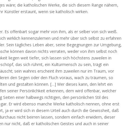
ges wäre; die katholischen Werke, die sich diesem Range nähern,
ihr Künstler erstaunt, wenn sie katholisch wirken.
r. Es offenbart sogar mehr von ihm, als er selber von sich weiß.
ich wirklich kennenzulernen und mehr über sich selbst zu erfahren
stler. Sein tägliches Leben aber, seine Begegnungen zur Umgebung,
nsche können davon nichts verraten, weder von ihm selbst noch
it liegen weit tiefer, sich lassen sich höchstens zuweilen in
chöpf, das sich rühmt, ein Kulturmensch zu sein, trägt ein
 täuscht; sein wahres erscheint ihm zuweilen nur im Traum, vor
nderen den Segen oder den Fluch voraus, wach zu träumen, so
lten und gestalten können. […] Wer dieses kann, den lehrt ein
efen seiner Persönlichkeit erkennen, dem wird offenbar, welcher
g Seiten einer halbwegs richtigen, den persönlichen Stil des
sogar. Er wird ebenso manche Werke katholisch nennen, ohne erst
, ja er wird sich in diesem Urteil auch durch die Gewissheit, daß
rchaus nicht beirren lassen, sondern einfach erwidern, dieser
 nur nicht, daß er katholischen Geistes und auch in seiner