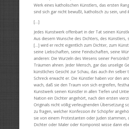
Werk eines katholischen Künstlers, das ersten Ran
sind sich gar nicht bewußt, katholisch zu sein, und 
[…]
Jedes Kunstwerk offenbart in der Tat seinen Künstle
Aus diesem Wunsche des Dichters, des Künstlers, s
[…] wird er recht eigentlich zum Dichter, zum Kün
seine Liebschaften, seine Feindschaften, seine Wü
anderen: Die Wurzeln des Wesens seiner Persönlichke
Träumen ahnen. Jeder Mensch, gar das unselige Ges
künstliches Gesicht zur Schau, das auch ihn selber
Schreck erwacht er. Die Künstler haben vor den a
wach, daß sie den Traum von sich ergreifen, festha
Kunstwerk seinen Künstler in allen Tiefen und Unti
Nation ein Dichter angehört, nach den ersten vierzi
Originals nicht völlig verleugnenden Übersetzung 
zu fragen, welcher Konfession ihr Schöpfer angehört
sie von einem Protestanten oder Juden stammen, du
Dichter oder Maler oder Komponist wisse dann eben