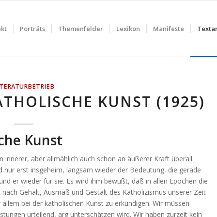
ekt
Porträts
Themenfelder
Lexikon
Manifeste
Textar
ITERATURBETRIEB
THOLISCHE KUNST (1925)
che Kunst
 innerer, aber allmählich auch schon an äußerer Kraft überall
d nur erst insgeheim, langsam wieder der Bedeutung, die gerade
 und er wieder für sie. Es wird ihm bewußt, daß in allen Epochen die
t nach Gehalt, Ausmaß und Gestalt des Katholizismus unserer Zeit
or allem bei der katholischen Kunst zu erkundigen. Wir müssen
istungen urteilend, arg unterschätzen wird. Wir haben zurzeit kein