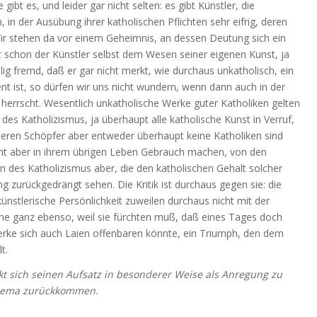
ibt es, und leider gar nicht selten: es gibt Künstler, die
 in der Ausübung ihrer katholischen Pflichten sehr eifrig, deren
ir stehen da vor einem Geheimnis, an dessen Deutung sich ein
t schon der Künstler selbst dem Wesen seiner eigenen Kunst, ja
llig fremd, daß er gar nicht merkt, wie durchaus unkatholisch, ein
ent ist, so dürfen wir uns nicht wundern, wenn dann auch in der
on herrscht. Wesentlich unkatholische Werke guter Katholiken gelten
es Katholizismus, ja überhaupt alle katholische Kunst in Verruf,
deren Schöpfer aber entweder überhaupt keine Katholiken sind
icht aber in ihrem übrigen Leben Gebrauch machen, von den
n des Katholizismus aber, die den katholischen Gehalt solcher
g zurückgedrängt sehen. Die Kritik ist durchaus gegen sie: die
künstlerische Persönlichkeit zuweilen durchaus nicht mit der
sche ganz ebenso, weil sie fürchten muß, daß eines Tages doch
erke sich auch Laien offenbaren könnte, ein Triumph, den dem
t.
t sich seinen Aufsatz in besonderer Weise als Anregung zu
Thema zurückkommen.