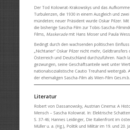
Der Tod Kolowrat-Krakowskys und das Aufkommen
Turbulenzen, die 1930 in einem Ausgleich und zwei
mündeten; neuer Präsident wurde Oskar Pilzer. Mit
die bisherige Sascha-Film zur Tobis-Sascha-Filmindu
Films,
Maskerade
mit Hans Moser und Paula Wessel
Bedingt durch den wachsenden politischen Einfluss
„Nichtarier“ Oskar Pilzer nicht mehr, Geldtransfer
Österreich und Deutschland durchzuführen. Nach la
gezwungen, seine Geschäftsanteile weit unter Wert a
nationalsozialistische Cautio Treuhand weitergab. 
der ehemaligen Sascha-Film als Wien-Film Ges.m.b.H
Literatur
Robert von Dassanowsky, Austrian Cinema: A Histo
Mensch – Sascha Kolowrat. In: Elektrische Schatte
S. 37-46; Hannes Leidinger, Die Italienfront im ös
Müller u. a. (Hg.), Politik und Militär im 19. und 20