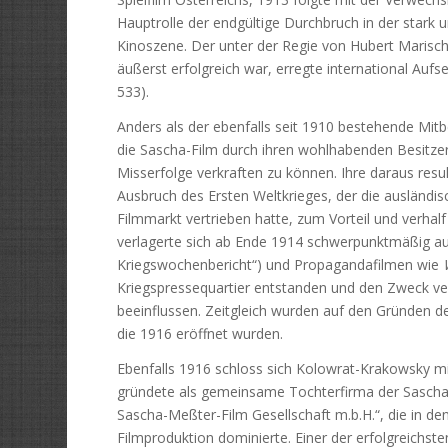
Hauptrolle der endgültige Durchbruch in der stark 
Kinoszene. Der unter der Regie von Hubert Marischk
äußerst erfolgreich war, erregte international Aufse
533).
Anders als der ebenfalls seit 1910 bestehende Mit
die Sascha-Film durch ihren wohlhabenden Besitzer
Misserfolge verkraften zu können. Ihre daraus resu
Ausbruch des Ersten Weltkrieges, der die ausländi
Filmmarkt vertrieben hatte, zum Vorteil und verhalf
verlagerte sich ab Ende 1914 schwerpunktmäßig a
Kriegswochenbericht“) und Propagandafilmen wie
Kriegspressequartier entstanden und den Zweck ver
beeinflussen. Zeitgleich wurden auf den Gründen de
die 1916 eröffnet wurden.
Ebenfalls 1916 schloss sich Kolowrat-Krakowsky 
gründete als gemeinsame Tochterfirma der Sascha-
Sascha-Meßter-Film Gesellschaft m.b.H.“, die in de
Filmproduktion dominierte. Einer der erfolgreichs