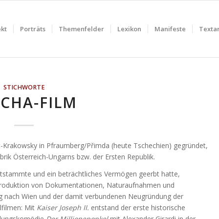
ekt
Porträts
Themenfelder
Lexikon
Manifeste
Textar
STICHWORTE
CHA-FILM
t-Krakowsky in Pfraumberg/Přimda (heute Tschechien) gegründet,
brik Österreich-Ungarns bzw. der Ersten Republik.
stammte und ein beträchtliches Vermögen geerbt hatte,
e Produktion von Dokumentationen, Naturaufnahmen und
ug nach Wien und der damit verbundenen Neugründung der
lfilmen: Mit
Kaiser Joseph II.
entstand der erste historische
hslungskomödie
Der Millionenonkel
mit Alexander Girardi in der