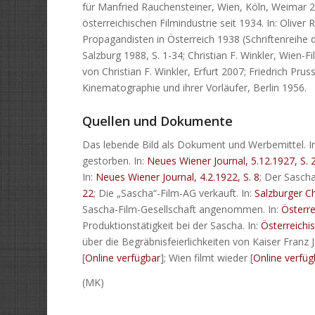
für Manfried Rauchensteiner, Wien, Köln, Weimar 2
österreichischen Filmindustrie seit 1934. In: Oliver 
Propagandisten in Österreich 1938 (Schriftenreihe 
Salzburg 1988, S. 1-34; Christian F. Winkler, Wien-
von Christian F. Winkler, Erfurt 2007; Friedrich Pru
Kinematographie und ihrer Vorläufer, Berlin 1956.
Quellen und Dokumente
Das lebende Bild als Dokument und Werbemittel. I
gestorben. In:
Neues Wiener Journal, 5.12.1927, S. 
In:
Neues Wiener Journal, 4.2.1922, S. 8
; Der Sascha
22
; Die „Sascha“-Film-AG verkauft. In:
Salzburger Ch
Sascha-Film-Gesellschaft angenommen. In:
Österre
Produktionstätigkeit bei der Sascha. In:
Österreichis
über die Begräbnisfeierlichkeiten von Kaiser Franz 
[
Online verfügbar
]; Wien filmt wieder [
Online verfüg
(MK)