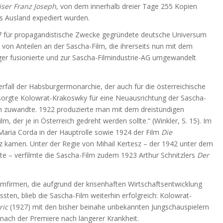
iser Franz Joseph
, von dem innerhalb dreier Tage 255 Kopien
ns Ausland expediert wurden.
7 für propagandistische Zwecke gegründete deutsche Universum
 von Anteilen an der Sascha-Film, die ihrerseits nun mit dem
ger fusionierte und zur Sascha-Filmindustrie-AG umgewandelt
fall der Habsburgermonarchie, der auch für die österreichische
 sorgte Kolowrat-Krakoswky für eine Neuausrichtung der Sascha-
n zuwandte. 1922 produzierte man mit dem dreistündigen
m, der je in Österreich gedreht werden sollte.“ (Winkler, S. 15). Im
aria Corda in der Hauptrolle sowie 1924 der Film
Die
tz kamen. Unter der Regie von Mihail Kertesz – der 1942 unter dem
lte – verfilmte die Sascha-Film zudem 1923 Arthur Schnitzlers
Der
lmfirmen, die aufgrund der krisenhaften Wirtschaftsentwicklung
sten, blieb die Sascha-Film weiterhin erfolgreich: Kolowrat-
tric
(1927) mit den bisher beinahe unbekannten Jungschauspielern
z nach der Premiere nach längerer Krankheit.