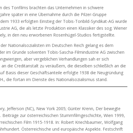
 des Tonfilms brachten das Unternehmen in schwere
 Jahre später in eine Übernahme durch die Pilzer-Gruppe
 dem 1933 erfolgten Einstieg der Tobis-Tonbild-Syndikat-AG wurde
strie AG, die als letzte Produktion einen Klassiker des sog. Wiener
y, in den neu erworbenen Rosenhügel-Studios fertigstellte.
 der Nationalsozialisten im Deutschen Reich gelang es dem
s der im Grunde solventen Tobis-Sascha-Filmindustrie AG zwischen
ngwierigen, aber vergeblichen Verhandlungen sah er sich
n die Creditanstalt zu veräußern, die dieselben schließlich an die
Auf Basis dieser Geschäftsanteile erfolgte 1938 die Neugründung
., die fortan im Dienste des Nationalsozialismus stand.
ry, Jefferson (NC), New York 2005; Günter Krenn, Der bewegte
n. Beiträge zur österreichischen Stummfilmgeschichte, Wien 1999,
terreichischen Film 1915-1918. In: Robert Kriechbaumer, Wolfgang
. Jahrhundert. Österreichische und europäische Aspekte. Festschrift