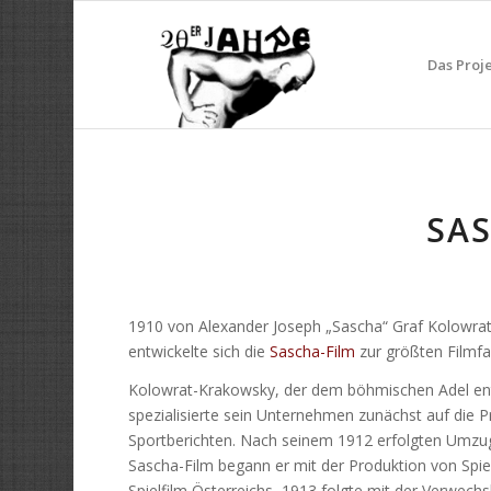
Das Proj
SAS
1910 von Alexander Joseph „Sascha“ Graf Kolowra
entwickelte sich die
Sascha-Film
zur größten Filmfa
Kolowrat-Krakowsky, der dem böhmischen Adel ent
spezialisierte sein Unternehmen zunächst auf di
Sportberichten. Nach seinem 1912 erfolgten Umz
Sascha-Film begann er mit der Produktion von Spie
Spielfilm Österreichs, 1913 folgte mit der Verwec