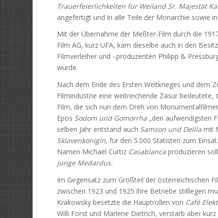
Trauerfeierlichkeiten für Weiland Sr. Majestät Ka
angefertigt und in alle Teile der Monarchie sowie i
Mit der Übernahme der Meßter-Film durch die 191
Film AG, kurz UFA, kam dieselbe auch in den Besitz
Filmverleiher und –produzenten Philipp & Pressbur
wurde.
Nach dem Ende des Ersten Weltkrieges und dem Zer
Filmindustrie eine weitreichende Zäsur bedeutete,
Film, die sich nun dem Dreh von Monumentalfilme
Epos
Sodom und Gomorrha „
den aufwendigsten Fil
selben Jahr entstand auch
Samson und Delila
mit M
Sklavenkönigin
, für den 5.000 Statisten zum Einsa
Namen Michael Curtiz
Casablanca
produzieren sol
junge Medardus.
Im Gegensatz zum Großteil der österreichischen Fi
zwischen 1923 und 1925 ihre Betriebe stilllegen mus
Krakowsky besetzte die Hauptrollen von
Café Elek
Willi Forst und Marlene Dietrich, verstarb aber kur