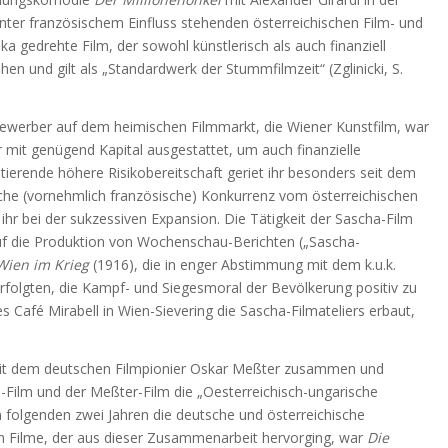
unter französischem Einfluss stehenden österreichischen Film- und
a gedrehte Film, der sowohl künstlerisch als auch finanziell
hen und gilt als „Standardwerk der Stummfilmzeit“ (Zglinicki, S.
bewerber auf dem heimischen Filmmarkt, die Wiener Kunstfilm, war
 mit genügend Kapital ausgestattet, um auch finanzielle
ltierende höhere Risikobereitschaft geriet ihr besonders seit dem
sche (vornehmlich französische) Konkurrenz vom österreichischen
 ihr bei der sukzessiven Expansion. Die Tätigkeit der Sascha-Film
uf die Produktion von Wochenschau-Berichten („Sascha-
Wien im Krieg
(1916), die in enger Abstimmung mit dem k.u.k.
folgten, die Kampf- und Siegesmoral der Bevölkerung positiv zu
s Café Mirabell in Wien-Sievering die Sascha-Filmateliers erbaut,
mit dem deutschen Filmpionier Oskar Meßter zusammen und
Film und der Meßter-Film die „Oesterreichisch-ungarische
n folgenden zwei Jahren die deutsche und österreichische
ten Filme, der aus dieser Zusammenarbeit hervorging, war
Die