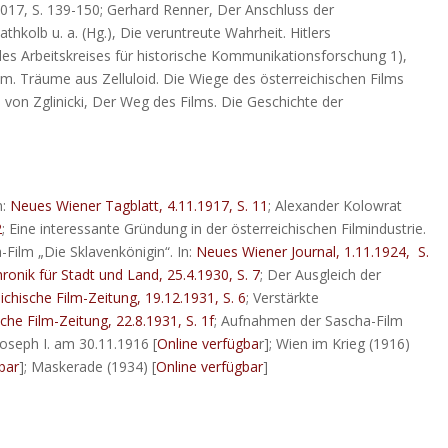
017, S. 139-150; Gerhard Renner, Der Anschluss der
Rathkolb u. a. (Hg.), Die veruntreute Wahrheit. Hitlers
des Arbeitskreises für historische Kommunikationsforschung 1),
Film. Träume aus Zelluloid. Die Wiege des österreichischen Films
ss von Zglinicki, Der Weg des Films. Die Geschichte der
n:
Neues Wiener Tagblatt, 4.11.1917, S. 11
; Alexander Kolowrat
2
; Eine interessante Gründung in der österreichischen Filmindustrie.
-Film „Die Sklavenkönigin“. In:
Neues Wiener Journal, 1.11.1924, S.
ronik für Stadt und Land, 25.4.1930, S. 7
; Der Ausgleich der
ichische Film-Zeitung, 19.12.1931, S. 6
; Verstärkte
che Film-Zeitung, 22.8.1931, S. 1f
; Aufnahmen der Sascha-Film
Joseph I. am 30.11.1916 [
Online verfügba
r]; Wien im Krieg (1916)
bar
]; Maskerade (1934) [
Online verfügbar
]