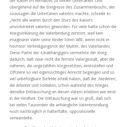
der Kaiser im Verhältnis zu seinen Untertanen. Und
übergehend auf die Ereignisse des Zusammenbruchs, der
sozusagen die Untertanen vaterlos machte, schreibt er:
„Nicht alle waren durch den Sturz des Kaisers
unvorbereitet vaterlos geworden. Für viele hatte schon die
Kriegserklärung die Vaterbindung zerstört, weil kein
imaginärer Vater seine Kinder töten läßt, wenn nicht in
höchster Verteidigungsnot der Mutter, des Vaterlandes.
Diese Partei der ›Unabhängigen‹ vermehrte der Krieg
dadurch, daß zwar nicht die fernste Vatergestalt, aber die
näheren, die ungezählten Vorgesetzten, Amtsstellen und
Offiziere so viel eigensüchtiges Anrecht begangen und so
viel unbefolgbare Befehle erteilt haben, daß die ‚Niederen‘,
die Arbeiter und Soldaten, schon während des Krieges
dieselbe Enttäuschung an diesen Vätern erlebten wie einst
in der Kindheit. Die Enttäuschung war so groß, daß sich
bei vielen Tausenden die anhängliche Vatereinstellung
noch nachträglich in haßerfüllte, oppositionelle
verwandelte.