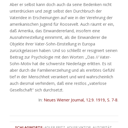
Aber er selbst kann doch auch da seine Bedenken nicht
unterdrücken und zeigt selbst den Durchbruch der
Vateridee in Erscheinungen auf wie in der Verehrung der
amerikanischen Jugend für Roosevelt. Auch räumt er ein,
daß Amerika, das Einwandererland, insofern eine
Ausnahmestellung einnimmt, als die Einwanderer die
Objekte ihrer Vater-Sohn-Einstellung in Europa
zurückgelassen haben. Und so schließt er resigniert seinen
Beitrag zur Psychologie mit den Worten: „Das // Vater-
Sohn-Motiv hat die schwerste Niederlage erlitten. Es ist
aber durch die Familienerziehung und als ererbtes Gefühl
tief in der Menschheit verankert und wird wahrscheinlich
auch diesmal verhindern, daß eine restlos „vaterlose
Gesellschaft“ sich durchsetzt.
In:
Neues Wiener Journal, 12.9. 1919, S. 7-8
.
SCHLAGWORTE:
ADLER FRITZ
,
ADLER VIKTOR
,
AUTORITÄT
,