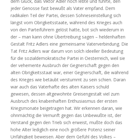
dem Glück, daß Viktor Adler noch lebte und führte, den
jeder Genosse fast bewußt als Vater empfand. Dem
radikalen Teil der Partei, dessen Sohneseinstellung sich
längst vom Obrigkeitsstaate, während des Krieges auch
von den Parteiführern gelöst hatte, bot sich wiederum in
der – man kann ohne Übertreibung sagen – heldenhaften
Gestalt Fritz Adlers eine gemeinsame Vaterverbindung. Die
Tat Fritz Adlers war darum von solch ideeller Bedeutung
für die sozialdemokratische Partei in Oesterreich, weil sie
der vehemente Ausbruch der Gegnerschaft gegen den
alten Obrigkeitsstaat war, einer Gegnerschaft, die während
des Krieges wie betäubt verstummt zu sein schien. Daran
war auch das Vaterhafte des alten Kaisers schuld
gewesen, dessen altgewohnte Greisengestalt viel zum
Ausbruch des knabenhaften Enthusiasmus der ersten
Kriegsmonate beigetragen hat. Wir erkennen daran, wie
ohnmächtig die Vernunft gegen das Unbewußte ist, der
Verstand gegen den Trieb sich erweist, mußte doch das
hohe Alter lediglich eine noch größere Potenz seiner
Unfähigkeit beweisen. Aber dem Gefühl des Volkes –