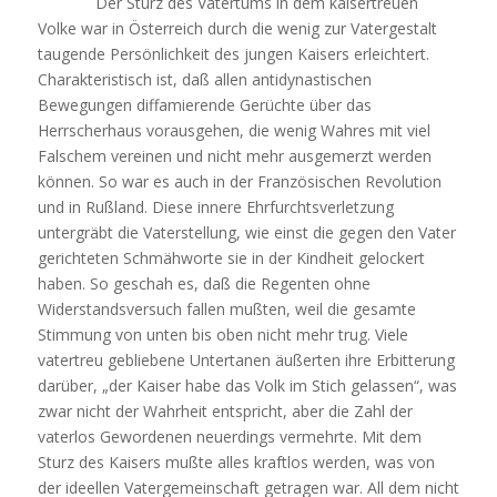
Der Sturz des Vatertums in dem kaisertreuen
Volke war in Österreich durch die wenig zur Vatergestalt
taugende Persönlichkeit des jungen Kaisers erleichtert.
Charakteristisch ist, daß allen antidynastischen
Bewegungen diffamierende Gerüchte über das
Herrscherhaus vorausgehen, die wenig Wahres mit viel
Falschem vereinen und nicht mehr ausgemerzt werden
können. So war es auch in der Französischen Revolution
und in Rußland. Diese innere Ehrfurchtsverletzung
untergräbt die Vaterstellung, wie einst die gegen den Vater
gerichteten Schmähworte sie in der Kindheit gelockert
haben. So geschah es, daß die Regenten ohne
Widerstandsversuch fallen mußten, weil die gesamte
Stimmung von unten bis oben nicht mehr trug. Viele
vatertreu gebliebene Untertanen äußerten ihre Erbitterung
darüber, „der Kaiser habe das Volk im Stich gelassen“, was
zwar nicht der Wahrheit entspricht, aber die Zahl der
vaterlos Gewordenen neuerdings vermehrte. Mit dem
Sturz des Kaisers mußte alles kraftlos werden, was von
der ideellen Vatergemeinschaft getragen war. All dem nicht