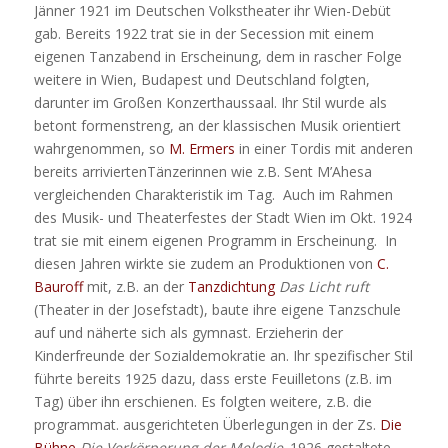
Jänner 1921 im Deutschen Volkstheater ihr Wien-Debüt
gab. Bereits 1922 trat sie in der Secession mit einem
eigenen Tanzabend in Erscheinung, dem in rascher Folge
weitere in Wien, Budapest und Deutschland folgten,
darunter im Großen Konzerthaussaal. Ihr Stil wurde als
betont formenstreng, an der klassischen Musik orientiert
wahrgenommen, so
M. Ermers
in einer Tordis mit anderen
bereits arriviertenTänzerinnen wie z.B. Sent M’Ahesa
vergleichenden Charakteristik im Tag. Auch im Rahmen
des Musik- und Theaterfestes der Stadt Wien im Okt. 1924
trat sie mit einem eigenen Programm in Erscheinung. In
diesen Jahren wirkte sie zudem an Produktionen von
C.
Bauroff
mit, z.B. an der
Tanzdichtung
Das Licht ruft
(Theater in der Josefstadt), baute ihre eigene Tanzschule
auf und näherte sich als gymnast. Erzieherin der
Kinderfreunde der Sozialdemokratie an. Ihr spezifischer Stil
führte bereits 1925 dazu, dass erste Feuilletons (z.B. im
Tag) über ihn erschienen. Es folgten weitere, z.B. die
programmat. ausgerichteten Überlegungen in der Zs.
Die
Bühne
Die Verkörperung der Melodie
. 1926 gestaltete