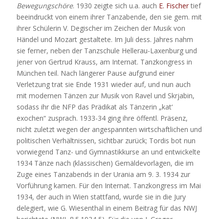
Bewegungschöre
. 1930 zeigte sich u.a. auch
E. Fischer
tief
beeindruckt von einem ihrer Tanzabende, den sie gem. mit
ihrer Schülerin V. Degischer im Zeichen der Musik von
Händel und Mozart gestaltete. Im Juli dess. Jahres nahm
sie ferner, neben der Tanzschule Hellerau-Laxenburg und
jener von Gertrud Krauss, am Internat. Tanzkongress in
München teil. Nach längerer Pause aufgrund einer
Verletzung trat sie Ende 1931 wieder auf, und nun auch
mit modernen Tänzen zur Musik von Ravel und Skrjabin,
sodass ihr die NFP das Prädikat als Tänzerin „kat‘
exochen“ zusprach. 1933-34 ging ihre öffentl. Präsenz,
nicht zuletzt wegen der angespannten wirtschaftlichen und
politischen Verhältnissen, sichtbar zurück; Tordis bot nun
vorwiegend Tanz- und Gymnastikkurse an und entwickelte
1934 Tänze nach (klassischen) Gemäldevorlagen, die im
Zuge eines Tanzabends in der Urania am 9. 3. 1934 zur
Vorführung kamen. Für den Internat. Tanzkongress im Mai
1934, der auch in Wien stattfand, wurde sie in die Jury
delegiert, wie G. Wiesenthal in einem Beitrag für das NWJ