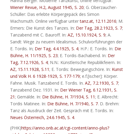
Hanna Berger: Moderne Tanzkunst; online verfügbar:
Wiener Revue, H.2, August 1945, S. 20
; G. Oberzaucher-
Schüller: Das erlebte Körpergepäck des Simon
Wachsmuth. Online verfügbar unter
tanz.at, 12.11.2016
; M.
Ermers: Die Kunst des Tanzes. In:
Der Tag, 28.2.1923, S. 7
;
Tanzabend mit C. Bauroff. In:
AZ, 15.10.1924, S. 9
; A.
Sandt: Wege zu neuem Idealismus. Schulvorführungen der
E. Tordis. In;
Der Tag, 4.4.1925, S. 4
; H.P.: E. Tordis. In:
Die
Bühne, H. 11/1925, S. 23
; E. Tordis-Bachabend. In:
Der
Tag, 7.12.1926, S. 4
; N.N.: Künstlerische Republikfeiern. In:
AZ, 15.11.1928, S.11
; E. Tordis: Bewegungschöre. In:
Kunst
und Volk H. 6 1928-1929, S. 177-179;
e.f.[ischer]: Körper.
Fahne. Musik. Tanzabend E. Tordis. In.
AZ, 7.2.1930, S. 7
;
Tanzabend Dez. 1931. In:
Der Wiener Tag, 6.12.1931, S.
21
; Gemälde. In:
Die Bühne, H. 7/1934, S. 11
; E. Albrecht:
Tordis Matinee. In:
Die Bühne, H. 7/1940, S. 7
. D. Brehm:
Tanz als Ausdruck der Zeit. Gespräch mit E. Tordis. In:
Neues Österreich, 24.6.1945, S. 4
.
(PHK)
https://anno.onb.ac.at/cgi-content/anno-plus?