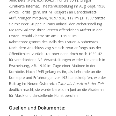
berichtete (NWJ, 8.5.1934,5). Für die von J. Gregor
kuratierte Internat. Theaterausstellung im Aug.-Sept. 1936
wirkte Tordis (gem. mit M. Kosjera) an Barockballett-
Aufführungen mit (NWJ, 16.9.1936, 11); im Juli 1937 tanzte
sie mit ihrer Gruppe in Paris anlässl. der Weltausstellung
Mozart-Ballette. Ihren letzten öffentlichen Auftritt in der
Ersten Republik hatte sie am 8.1.1938 im
Rahmenprogramm des Balls des Frauen-Notdienstes.
Nach dem Anschluss zog sie sich zwar anfangs aus der
Öffentlichkeit zurück, trat aber dann doch noch 1939-42
für verschiedene NS-Veranstaltungen wieder tänzerisch in
Erscheinung, z.B. 1940 im Zuge einer Matinee in der
Komödie. Nach 1945 gelang es ihr, als Lehrende an die
Konzepte und Erfahrungen vor 1934 anzuknüpfen, wie der
Beitrag im Neuen Österreich
Tanz als Ausdruck der Zeit
deutlich macht; sie wurde bereits im Juni an die Akademie
für Musik und darstellende Kunst berufen.
Quellen und Dokumente: