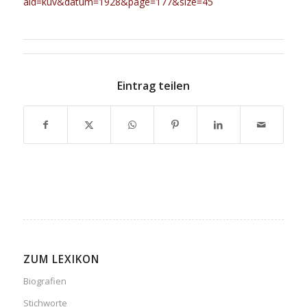
aid=kuv&datum=1928&page=177&size=45
Eintrag teilen
ZUM LEXIKON
Biografien
Stichworte