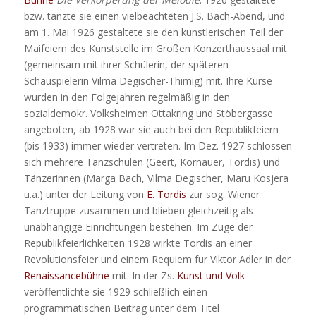
bzw. tanzte sie einen vielbeachteten J.S. Bach-Abend, und
am 1. Mai 1926 gestaltete sie den künstlerischen Teil der
Maifeiern des Kunststelle im Großen Konzerthaussaal mit
(gemeinsam mit ihrer Schülerin, der späteren
Schauspielerin Vilma Degischer-Thimig) mit. Ihre Kurse
wurden in den Folgejahren regelmäßig in den
sozialdemokr. Volksheimen Ottakring und Stöbergasse
angeboten, ab 1928 war sie auch bei den Republikfeiern
(bis 1933) immer wieder vertreten. Im Dez. 1927 schlossen
sich mehrere Tanzschulen (Geert, Kornauer, Tordis) und
Tänzerinnen (Marga Bach, Vilma Degischer, Maru Kosjera
u.a.) unter der Leitung von
E. Tordis
zur sog. Wiener
Tanztruppe zusammen und blieben gleichzeitig als
unabhängige Einrichtungen bestehen. Im Zuge der
Republikfeierlichkeiten 1928 wirkte Tordis an einer
Revolutionsfeier und einem Requiem für Viktor Adler in der
Renaissancebühne
mit. In der Zs.
Kunst und Volk
veröffentlichte sie 1929 schließlich einen
programmatischen Beitrag unter dem Titel