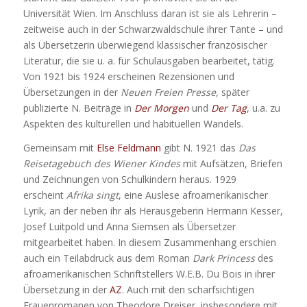
Universität Wien. Im Anschluss daran ist sie als Lehrerin –
zeitweise auch in der Schwarzwaldschule ihrer Tante – und
als Übersetzerin überwiegend klassischer französischer
Literatur, die sie u. a. für Schulausgaben bearbeitet, tätig.
Von 1921 bis 1924 erscheinen Rezensionen und
Übersetzungen in der
Neuen Freien Presse
, später
publizierte N. Beiträge in
Der Morgen
und
Der Tag
, u.a. zu
Aspekten des kulturellen und habituellen Wandels.
Gemeinsam mit
Else Feldmann
gibt N. 1921 das
Das
Reisetagebuch des Wiener Kindes
mit Aufsätzen, Briefen
und Zeichnungen von Schulkindern heraus. 1929
erscheint
Afrika singt
, eine Auslese afroamerikanischer
Lyrik, an der neben ihr als Herausgeberin Hermann Kesser,
Josef Luitpold und Anna Siemsen als Übersetzer
mitgearbeitet haben. In diesem Zusammenhang erschien
auch ein Teilabdruck aus dem Roman
Dark Princess
des
afroamerikanischen Schriftstellers W.E.B. Du Bois in ihrer
Übersetzung in der
AZ
. Auch mit den scharfsichtigen
Frauenromanen von Theodore Dreiser, insbesondere mit