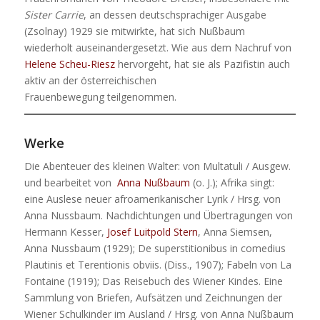
Sister Carrie
, an dessen deutschsprachiger Ausgabe
(Zsolnay) 1929 sie mitwirkte, hat sich Nußbaum
wiederholt auseinandergesetzt. Wie aus dem Nachruf von
Helene Scheu-Riesz
hervorgeht, hat sie als Pazifistin auch
aktiv an der österreichischen
Frauenbewegung teilgenommen.
Werke
Die Abenteuer des kleinen Walter: von Multatuli / Ausgew.
und bearbeitet von
Anna Nußbaum
(o. J.); Afrika singt:
eine Auslese neuer afroamerikanischer Lyrik / Hrsg. von
Anna Nussbaum. Nachdichtungen und Übertragungen von
Hermann Kesser,
Josef Luitpold Stern
, Anna Siemsen,
Anna Nussbaum (1929); De superstitionibus in comedius
Plautinis et Terentionis obviis. (Diss., 1907); Fabeln von La
Fontaine (1919); Das Reisebuch des Wiener Kindes. Eine
Sammlung von Briefen, Aufsätzen und Zeichnungen der
Wiener Schulkinder im Ausland / Hrsg. von Anna Nußbaum