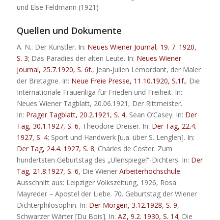
und Else Feldmann (1921)
Quellen und Dokumente
A. N.: Der Künstler. In:
Neues Wiener Journal, 19. 7. 1920,
S. 3
; Das Paradies der alten Leute. In:
Neues Wiener
Journal, 25.7.1920, S. 6f.
, Jean-Julien Lemordant, der Maler
der Bretagne. In:
Neue Freie Presse, 11.10.1920, S.1f.
, Die
Internationale Frauenliga für Frieden und Freiheit. In:
Neues Wiener Tagblatt, 20.06.1921, Der Rittmeister.
In:
Prager Tagblatt, 20.2.1921, S. 4
, Sean O’Casey. In:
Der
Tag, 30.1.1927, S. 6
, Theodore Dreiser. In:
Der Tag, 22.4.
1927, S. 4
; Sport und Handwerk [u.a. über S. Lenglen]. In:
Der Tag, 24.4. 1927, S. 8
; Charles de Coster. Zum
hundertsten Geburtstag des „Ulenspiegel“-Dichters. In:
Der
Tag, 21.8.1927, S. 6
, Die Wiener
Arbeiterhochschule
:
Ausschnitt aus: Leipziger Volkszeitung, 1926, Rosa
Mayreder – Apostel der Liebe. 70. Geburtstag der Wiener
Dichterphilosophin. In:
Der Morgen, 3.12.1928, S. 9
,
Schwarzer Wärter [Du Bois]. In:
AZ, 9.2. 1930, S. 14
; Die