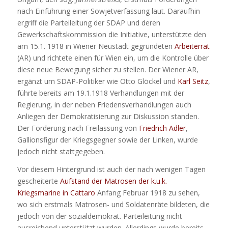
nach Einführung einer Sowjetverfassung laut. Daraufhin
ergriff die Parteileitung der SDAP und deren
Gewerkschaftskommission die Initiative, unterstützte den
am 15.1. 1918 in Wiener Neustadt gegründeten
Arbeiterrat
(AR) und richtete einen für Wien ein, um die Kontrolle über
diese neue Bewegung sicher zu stellen. Der Wiener AR,
ergänzt um SDAP-Politiker wie Otto Glöckel und
Karl Seitz
,
führte bereits am 19.1.1918 Verhandlungen mit der
Regierung, in der neben Friedensverhandlungen auch
Anliegen der Demokratisierung zur Diskussion standen.
Der Forderung nach Freilassung von
Friedrich Adler
,
Gallionsfigur der Kriegsgegner sowie der Linken, wurde
jedoch nicht stattgegeben.
Vor diesem Hintergrund ist auch der nach wenigen Tagen
gescheiterte
Aufstand der Matrosen der k.u.k.
Kriegsmarine in Cattaro
Anfang Februar 1918 zu sehen,
wo sich erstmals Matrosen- und Soldatenräte bildeten, die
jedoch von der sozialdemokrat. Parteileitung nicht
ausreichend unterstützt wurden. Allerdings wurde bereits