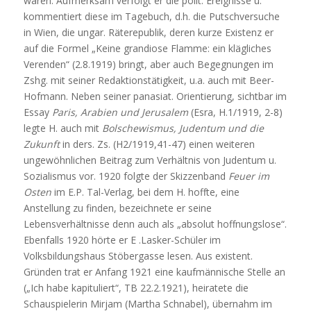
waren. Aufmerksam verfolgt er die polit. Ereignisse u.
kommentiert diese im Tagebuch, d.h. die Putschversuche
in Wien, die ungar. Räterepublik, deren kurze Existenz er
auf die Formel „Keine grandiose Flamme: ein klägliches
Verenden“ (2.8.1919) bringt, aber auch Begegnungen im
Zshg. mit seiner Redaktionstätigkeit, u.a. auch mit Beer-
Hofmann. Neben seiner panasiat. Orientierung, sichtbar im
Essay
Paris, Arabien und Jerusalem
(Esra, H.1/1919, 2-8)
legte H. auch mit
Bolschewismus, Judentum und die
Zukunft
in ders. Zs. (H2/1919,41-47) einen weiteren
ungewöhnlichen Beitrag zum Verhältnis von Judentum u.
Sozialismus vor. 1920 folgte der Skizzenband
Feuer im
Osten
im E.P. Tal-Verlag, bei dem H. hoffte, eine
Anstellung zu finden, bezeichnete er seine
Lebensverhältnisse denn auch als „absolut hoffnungslose“.
Ebenfalls 1920 hörte er E .Lasker-Schüler im
Volksbildungshaus Stöbergasse lesen. Aus existent.
Gründen trat er Anfang 1921 eine kaufmännische Stelle an
(„Ich habe kapituliert“, TB 22.2.1921), heiratete die
Schauspielerin Mirjam (Martha Schnabel), übernahm im