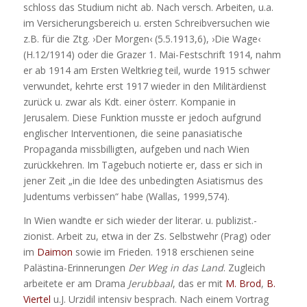
schloss das Studium nicht ab. Nach versch. Arbeiten, u.a.
im Versicherungsbereich u. ersten Schreibversuchen wie
z.B. für die Ztg. ›Der Morgen‹ (5.5.1913,6), ›Die Wage‹
(H.12/1914) oder die Grazer 1. Mai-Festschrift 1914, nahm
er ab 1914 am Ersten Weltkrieg teil, wurde 1915 schwer
verwundet, kehrte erst 1917 wieder in den Militärdienst
zurück u. zwar als Kdt. einer österr. Kompanie in
Jerusalem. Diese Funktion musste er jedoch aufgrund
englischer Interventionen, die seine panasiatische
Propaganda missbilligten, aufgeben und nach Wien
zurückkehren. Im Tagebuch notierte er, dass er sich in
jener Zeit „in die Idee des unbedingten Asiatismus des
Judentums verbissen“ habe (Wallas, 1999,574).
In Wien wandte er sich wieder der literar. u. publizist.-
zionist. Arbeit zu, etwa in der Zs. Selbstwehr (Prag) oder
im
Daimon
sowie im Frieden. 1918 erschienen seine
Palästina-Erinnerungen
Der Weg in das Land
. Zugleich
arbeitete er am Drama
Jerubbaal
, das er mit
M. Brod
,
B.
Viertel
u.J. Urzidil intensiv besprach. Nach einem Vortrag