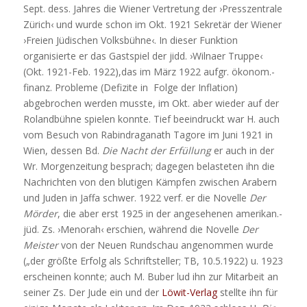
Sept. dess. Jahres die Wiener Vertretung der ›Presszentrale
Zürich‹ und wurde schon im Okt. 1921 Sekretär der Wiener
›Freien Jüdischen Volksbühne‹. In dieser Funktion
organisierte er das Gastspiel der jidd. ›Wilnaer Truppe‹
(Okt. 1921-Feb. 1922),das im März 1922 aufgr. ökonom.-
finanz. Probleme (Defizite in Folge der Inflation)
abgebrochen werden musste, im Okt. aber wieder auf der
Rolandbühne spielen konnte. Tief beeindruckt war H. auch
vom Besuch von Rabindraganath Tagore im Juni 1921 in
Wien, dessen Bd.
Die Nacht der Erfüllung
er auch in der
Wr. Morgenzeitung besprach; dagegen belasteten ihn die
Nachrichten von den blutigen Kämpfen zwischen Arabern
und Juden in Jaffa schwer. 1922 verf. er die Novelle
Der
Mörder
, die aber erst 1925 in der angesehenen amerikan.-
jüd. Zs. ›Menorah‹ erschien, während die Novelle
Der
Meister
von der Neuen Rundschau angenommen wurde
(„der größte Erfolg als Schriftsteller; TB, 10.5.1922) u. 1923
erscheinen konnte; auch M. Buber lud ihn zur Mitarbeit an
seiner Zs. Der Jude ein und der
Löwit-Verlag
stellte ihn für