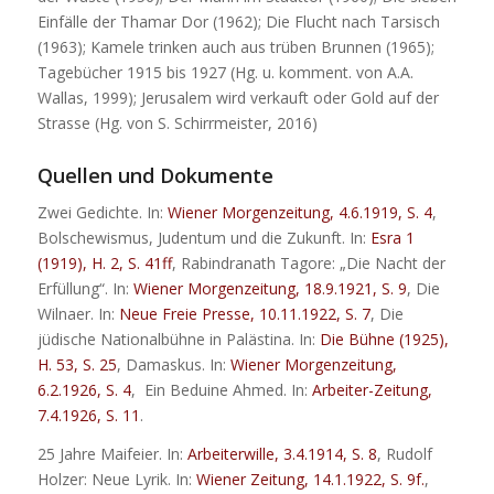
Einfälle der Thamar Dor (1962); Die Flucht nach Tarsisch
(1963); Kamele trinken auch aus trüben Brunnen (1965);
Tagebücher 1915 bis 1927 (Hg. u. komment. von A.A.
Wallas, 1999); Jerusalem wird verkauft oder Gold auf der
Strasse (Hg. von S. Schirrmeister, 2016)
Quellen und Dokumente
Zwei Gedichte. In:
Wiener Morgenzeitung, 4.6.1919, S. 4
,
Bolschewismus, Judentum und die Zukunft. In:
Esra 1
(1919), H. 2, S. 41ff
, Rabindranath Tagore: „Die Nacht der
Erfüllung“. In:
Wiener Morgenzeitung, 18.9.1921, S. 9
, Die
Wilnaer. In:
Neue Freie Presse, 10.11.1922, S. 7
, Die
jüdische Nationalbühne in Palästina. In:
Die Bühne (1925),
H. 53, S. 25
, Damaskus. In:
Wiener Morgenzeitung,
6.2.1926, S. 4
, Ein Beduine Ahmed. In:
Arbeiter-Zeitung,
7.4.1926, S. 11
.
25 Jahre Maifeier. In:
Arbeiterwille, 3.4.1914, S. 8
, Rudolf
Holzer: Neue Lyrik. In:
Wiener Zeitung, 14.1.1922, S. 9f.
,