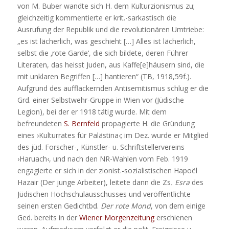
von M. Buber wandte sich H. dem Kulturzionismus zu;
gleichzeitig kommentierte er krit.-sarkastisch die
Ausrufung der Republik und die revolutionären Umtriebe:
„es ist lächerlich, was geschieht […] Alles ist lächerlich,
selbst die ‚rote Garde‘, die sich bildete, deren Führer
Literaten, das heisst Juden, aus Kaffe[e]häusern sind, die
mit unklaren Begriffen […] hantieren“ (TB, 1918,59f.).
Aufgrund des aufflackernden Antisemitismus schlug er die
Grd. einer Selbstwehr-Gruppe in Wien vor (Jüdische
Legion), bei der er 1918 tätig wurde. Mit dem
befreundeten
S. Bernfeld
propagierte H. die Gründung
eines ›Kulturrates für Palästina‹; im Dez. wurde er Mitglied
des jüd. Forscher-, Künstler- u. Schriftstellervereins
›Haruach‹, und nach den NR-Wahlen vom Feb. 1919
engagierte er sich in der zionist.-sozialistischen Hapoël
Hazair (Der junge Arbeiter), leitete dann die Zs
. Esra
des
Jüdischen Hochschulausschusses und veröffentlichte
seinen ersten Gedichtbd.
Der rote Mond
, von dem einige
Ged. bereits in der
Wiener Morgenzeitung
erschienen