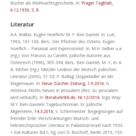
Bücher als Weihnachtsgeschenk. In:
Prager Tagblatt,
6.12.1930, S. 8
.
Literatur
A.A. Wallas: Eugen Hoeflich/ M. Y. Ben Gavriel. In: LuK,
1993, 101-106; ders.: Der Pförtner des Ostens. Eugen
Hoeflich – Panasiat und Expressionist. In: M.H. Gelber u.a.
(Hg.): Von Franzos zu Canetti. Jüdische Autoren aus
Österreich (1996), 305-344; ders.: Ben-Gavriël, M. Y.; in: A.
B. Kilcher (Hg.): Metzler Lexikon der deutsch-jüdischen
Literatur (2000), 51-53; P. Bollag: Doppeladler an der
Klagemauer. In:
Neue Zürcher Zeitung, 1.9.2016
; G.
Hristeva: Nichts Neues in Jerusalem (Rez. zu: Jerusalem
wird verkauft). In:
literaturkritik.de, Nr.12/2016
; Ingo Way:
M.Y. Ben-Gavriels Tagebuchroman. In: Jüdische
Allgemeine,
14.3.2016
; S. Schirrmeister: Begegnungen auf
fremder Erde. Verschränkungen deutsch- und
hebräischsprachier Literatur in Palästina/Israel nach 1933.
= Exil-Kulturen Bd.1, hg. von D. Bischoff, Berlin 2019, 155-