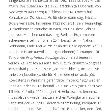
einige Monate als Lektor an. Im Dez. 1922 schloss H.
Die
Pforte des Ostens
ab, die 1923 erschien (als Überarb. von
Der Weg in das Land
) u. schloss über M. Lowenthal
Kontakte zur Zs.
Menorah
, für die er dann sog.
Wiener
Briefe
verfasste. Im Jänner 1923 notiert H. sehr beunruhigt
„Hakenkreuzlerumtriebe“ in Wien, im Dez. dess. Jahres
jene von München und das sog. Berliner Pogrom vom
Scheunenviertel ins TB; am 25.4. besuchte ihn Nahum
Goldmann, Ende Mai wurde er an der Galle operiert. Ab Juli
arbeitete H. am (unvollendet gebliebenen) Romanprojekt
Tanzende Propheten
, Auszüge davon erschienen in
versch. Zs. Kritisch äußerte sich H. zum Zionistenkongress
in Karlsbad (TB 15.8. 1923: „Jämmerlichkeit“), im Bes. zur
Linie von Jabotinsky, die für H. die Idee einer arab.-jüd.
Koexistenz in Palästina gefährdete. Im Sept. 1923 wird er
Redakteur der in Grd. befindl. Zs. ›Das Zelt‹ (mit Gehalt von
1.5 Mio Kr./mtl.). 1924 beginnt H. Hebräisch zu lernen u.
muss alsbald wieder mit zahlreichen Widrigkeiten, auch im
Zshg. mit der Zs. Zelt u. deren Weiterführung, kämpfen. Er
macht aber auch Bekanntschaft mit Berl Locker, dem Grd.