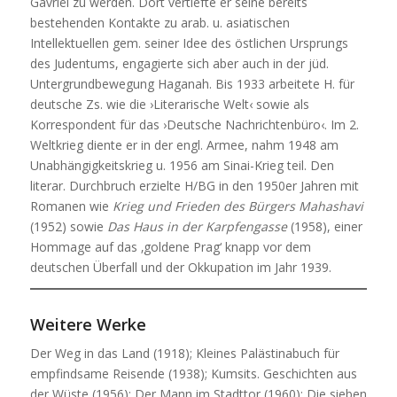
Gavriël zu werden. Dort vertiefte er seine bereits
bestehenden Kontakte zu arab. u. asiatischen
Intellektuellen gem. seiner Idee des östlichen Ursprungs
des Judentums, engagierte sich aber auch in der jüd.
Untergrundbewegung Haganah. Bis 1933 arbeitete H. für
deutsche Zs. wie die ›Literarische Welt‹ sowie als
Korrespondent für das ›Deutsche Nachrichtenbüro‹. Im 2.
Weltkrieg diente er in der engl. Armee, nahm 1948 am
Unabhängigkeitskrieg u. 1956 am Sinai-Krieg teil. Den
literar. Durchbruch erzielte H/BG in den 1950er Jahren mit
Romanen wie
Krieg und Frieden des Bürgers Mahashavi
(1952) sowie
Das Haus in der Karpfengasse
(1958), einer
Hommage auf das ‚goldene Prag‘ knapp vor dem
deutschen Überfall und der Okkupation im Jahr 1939.
Weitere Werke
Der Weg in das Land (1918); Kleines Palästinabuch für
empfindsame Reisende (1938); Kumsits. Geschichten aus
der Wüste (1956); Der Mann im Stadttor (1960); Die sieben