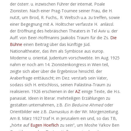
der österr. u. inzwischen Führer der internat. Poale
Zionisten. Nach einer Prag-Tournee seiner Frau, die H.
nutzt, um Brod, R. Fuchs,. R. Weltsch u.a. zu treffen, sowie
einer Begegnung mit A. Holitscher verfasste H. anlässl.
der Eröffnung des hebräischen Theaters in Tel Aviv u. der
Auff. von Beer-Hoffmanns Jaakobs Traum für die Zs.
Die
Bühne
einen Beitrag über das künftige Jüd.
Nationaltheater, das ihm als Symbiose aus europ.
Moderne u. oriental. Judentum vorschwebte. Im Aug. 1925
nahm er noch am 14. Zionistenkongress in Wien teil,
zeigte sich aber über die Ergebnisse hinsichtl. der
Araberfrage enttäuscht; im Dez. verstarb sein Vater,
sodass sich H. entschloss, seinen Palästina-Traum zu
realisieren. 1926 erschienen in der
AZ
einige Texte, die H.s.
panasiat. Ideen in literar. mehrteiligen Erzählungen zu
gestalten unternahmen, z.B.
Ein Beduine Ahmed
oder
Orientbilder wie z.B.
Damaskus i
n der Wr. Morgenzeitung.
Am 8. März 1927 traf H. in Jerusalem ein und, so das TB,
„hörte auf
Eugen Hoeflich
zu sein“, um Moshe Ya’kov Ben