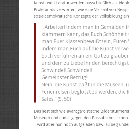
Kunst und Literatur werden ausschließlich als Ideo
Proletariats verworfen, wie eine Vielzahl von Beispi
sozialdemokratische Konzepte der Volksbildung ei
„Arbeiter! Indem man in Gemälden irg
klammern kann, das Euch Schönheit u
man Euer Klassenbewußtsein, Euren 
Indem man Euch auf die Kunst verweis
Euch verführen an ein Gut zu glauben
und dem zu Liebe Ihr den berechtigste
Schwindel! Schwindel!
Gemeinster Betrug!!
Nein, die Kunst paßt in die Museen,
Ferienreisen beglotzt zu werden, die 
Safes.“ (S. 50)
Das liest sich wie avantgardistische Bilderstürmerei
Museum und damit gegen den Passatismus schon in
– wird aber nun noch aufgeladen bzw. zu begründen 