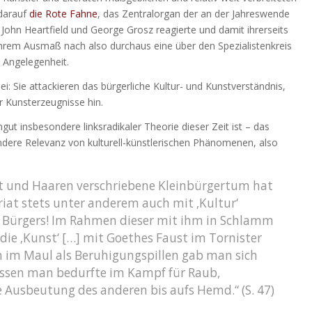
 darauf
die Rote Fahne
, das Zentralorgan der an der Jahreswende
John Heartfield und George Grosz reagierte und damit ihrerseits
ihrem Ausmaß nach also durchaus eine über den Spezialistenkreis
e Angelegenheit.
lei: Sie attackieren das bürgerliche Kultur- und Kunstverständnis,
r Kunsterzeugnisse hin.
t insbesondere linksradikaler Theorie dieser Zeit ist – das
ndere Relevanz von kulturell-künstlerischen Phänomenen, also
ut und Haaren verschriebene Kleinbürgertum hat
iat stets unter anderem auch mit ‚Kultur‘
es Bürgers! Im Rahmen dieser mit ihm in Schlamm
die ‚Kunst‘ […] mit Goethes Faust im Tornister
 im Maul als Beruhigungspillen gab man sich
 dessen man bedurfte im Kampf für Raub,
 Ausbeutung des anderen bis aufs Hemd.“ (S. 47)