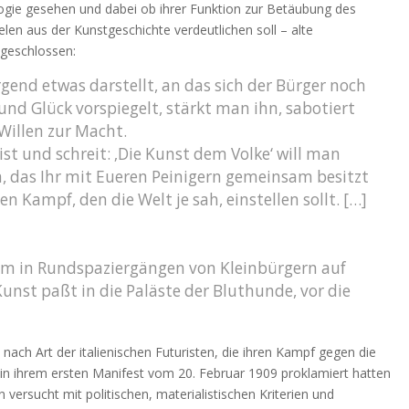
logie gesehen und dabei ob ihrer Funktion zur Betäubung des
elen aus der Kunstgeschichte verdeutlichen soll – alte
ngeschlossen:
end etwas darstellt, an das sich der Bürger noch
nd Glück vorspiegelt, stärkt man ihn, sabotiert
Willen zur Macht.
t und schreit: ‚Die Kunst dem Volke‘ will man
, das Ihr mit Eueren Peinigern gemeinsam besitzt
n Kampf, den die Welt je sah, einstellen sollt. […]
 um in Rundspaziergängen von Kleinbürgern auf
Kunst paßt in die Paläste der Bluthunde, vor die
 nach Art der italienischen Futuristen, die ihren Kampf gegen die
 ihrem ersten Manifest vom 20. Februar 1909 proklamiert hatten
versucht mit politischen, materialistischen Kriterien und