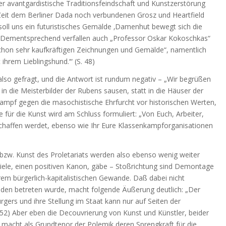
ber avantgardistische Traditionsfeindschaft und Kunstzerstörung
 Zeit dem Berliner Dada noch verbundenen Grosz und Heartfield
 soll uns ein futuristisches Gemälde ‚Damenhut bewegt sich die
54) Dementsprechend verfallen auch „Professor Oskar Kokoschkas“
chon sehr kaufkräftigen Zeichnungen und Gemälde“, namentlich
 ihrem Lieblingshund.‘“ (S. 48)
d also gefragt, und die Antwort ist rundum negativ – „Wir begrüßen
 in die Meisterbilder der Rubens sausen, statt in die Häuser der
r „Kampf gegen die masochistische Ehrfurcht vor historischen Werten,
e für die Kunst wird am Schluss formuliert: „Von Euch, Arbeiter,
n schaffen werdet, ebenso wie Ihr Eure Klassenkampforganisationen
bzw. Kunst des Proletariats werden also ebenso wenig weiter
piele, einen positiven Kanon, gäbe – Stoßrichtung sind Demontage
em bürgerlich-kapitalistischen Gewande. Daß dabei nicht
Boden betreten wurde, macht folgende Äußerung deutlich: „Der
ürgers und ihre Stellung im Staat kann nur auf Seiten der
. 52) Aber eben die Decouvrierung von Kunst und Künstler, beider
te macht als Grundtenor der Polemik deren Sprengkraft für die