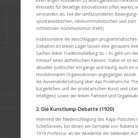
ihrerseits für derartige Innovationen offen waren
verstanden als Teil der umfassenderen Bewegung de
spontaneistischen, rätekommunistischen und zum T
orthodoxen Kommunismus steht).
Insbesondere die einschlägigen programmatischen T
Debatten im linken Lager lassen eine genauere Rek
Sachen linker Traditionsbildung zu – es geht um d
Entwurf eines ästhetischen Kanons. Dabei ist es 
aktueller politischer Vorgänge und häufig auch i
revolutionären Organisationen angegangen wurde. 
die Auseinandersetzung über das Proletarische The
bürgerlichen und der proletarischen Kunst und Lite
Intelligenz sowie der linken Parteien und Organisat
2. Die Kunstlump-Debatte (1920)
Während der Niederschlagung des Kapp-Putsches k
Schießereien, bei denen ein Gemälde von Rubens be
1919 Professor an der Akademie der bildenden Kün