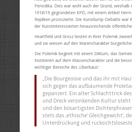
Periodika. Dies war wohl auch der Grund, weshalb
1918/19 gegründeten KPD, mit einem Artikel Herrn 
Repliken provozierte. Die Kunstlump-Debatte war 
der Kunstinteressierten hinausreichende öffentlich
Heartfield und Grosz leisten in ihrer Polemik zweier
und sie weisen auf den Warencharakter bürgerliche
Die Polemik beginnt mit einem Diktum, das Gemeingu
Insistieren auf dem Klassencharakter und die beso
wichtiger Bereiche des ‚Überbaus‘:
„Die Bourgeoisie und das ihr mit Ha
sich gegen das aufbäumende Proletar
gepanzert. Ein alter Schlachttrick d
und Dreck versinkenden Kultur steht 
und den bösartigsten Dichterphrasen
stets das ‚ethische‘ Gleichgewicht‘,
Unterdrückung und rücksichtsloseste