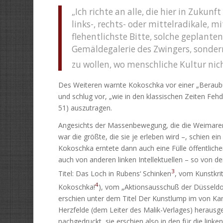
„Ich richte an alle, die hier in Zukunf
links-, rechts- oder mittelradikale, 
flehentlichste Bitte, solche geplant
Gemäldegalerie des Zwingers, sonder
zu wollen, wo menschliche Kultur nic
Des Weiteren warnte Kokoschka vor einer „Beraubu
und schlug vor, „wie in den klassischen Zeiten Fehd
51) auszutragen.
Angesichts der Massenbewegung, die die Weimarer 
war die größte, die sie je erleben wird –, schien e
Kokoschka erntete dann auch eine Fülle öffentliche
auch von anderen linken Intellektuellen – so von 
3
Titel: Das Loch in Rubens‘ Schinken
, vom Kunstkri
4
Kokoschka!
), vom „Aktionsausschuß der Düsseldor
erschien unter dem Titel Der Kunstlump im von Kar
Herzfelde (dem Leiter des Malik-Verlages) herau
nachgedruckt, sie erschien also in den für die linke