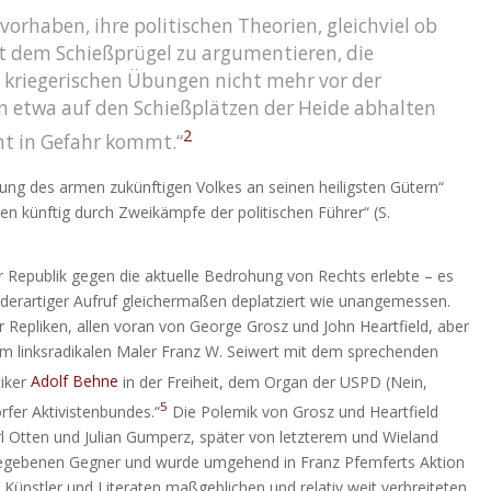
t vorhaben, ihre politischen Theorien, gleichviel ob
mit dem Schießprügel zu argumentieren, die
en kriegerischen Übungen nicht mehr vor der
n etwa auf den Schießplätzen der Heide abhalten
2
ht in Gefahr kommt.“
ng des armen zukünftigen Volkes an seinen heiligsten Gütern“
en künftig durch Zweikämpfe der politischen Führer“ (S.
Republik gegen die aktuelle Bedrohung von Rechts erlebte – es
in derartiger Aufruf gleichermaßen deplatziert wie unangemessen.
r Repliken, allen voran von George Grosz und John Heartfield, aber
dem linksradikalen Maler Franz W. Seiwert mit dem sprechenden
tiker
Adolf Behne
in der Freiheit, dem Organ der USPD (Nein,
5
fer Aktivistenbundes.“
Die Polemik von Grosz und Heartfield
l Otten und Julian Gumperz, später von letzterem und Wieland
sgegebenen Gegner und wurde umgehend in Franz Pfemferts Aktion
n Künstler und Literaten maßgeblichen und relativ weit verbreiteten