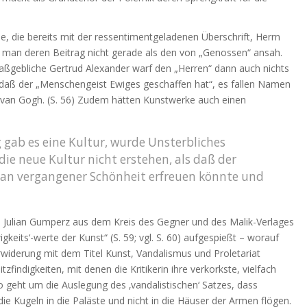
, die bereits mit der ressentimentgeladenen Überschrift, Herrn
s man deren Beitrag nicht gerade als den von „Genossen“ ansah.
maßgebliche Gertrud Alexander warf den „Herren“ dann auch nichts
 daß der „Menschengeist Ewiges geschaffen hat“, es fallen Namen
van Gogh. (S. 56) Zudem hätten Kunstwerke auch einen
gab es eine Kultur, wurde Unsterbliches
die neue Kultur nicht erstehen, als daß der
t an vergangener Schönheit erfreuen könnte und
n Julian Gumperz aus dem Kreis des Gegner und des Malik-Verlages
gkeits‘-werte der Kunst“ (S. 59; vgl. S. 60) aufgespießt – worauf
rwiderung mit dem Titel Kunst, Vandalismus und Proletariat
findigkeiten, mit denen die Kritikerin ihre verkorkste, vielfach
 geht um die Auslegung des ‚vandalistischen‘ Satzes, dass
ie Kugeln in die Paläste und nicht in die Häuser der Armen flögen.