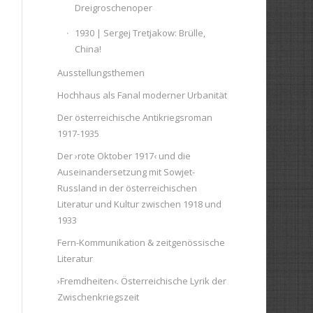
Dreigroschenoper
1930 | Sergej Tretjakow: Brülle,
China!
Ausstellungsthemen
Hochhaus als Fanal moderner Urbanität
Der österreichische Antikriegsroman
1917-1935
Der ›rote Oktober 1917‹ und die
Auseinandersetzung mit Sowjet-
Russland in der österreichischen
Literatur und Kultur zwischen 1918 und
1933
Fern-Kommunikation & zeitgenössische
Literatur
›Fremdheiten‹. Österreichische Lyrik der
Zwischenkriegszeit