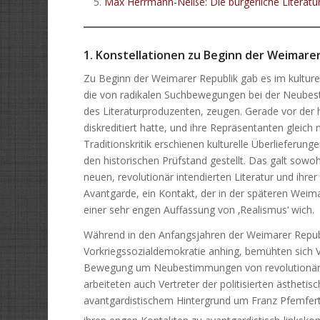
Max Herrmann-Neiße: Die bürgerliche Literatur
1. Konstellationen zu Beginn der Weimare
Zu Beginn der Weimarer Republik gab es im kulturel
die von radikalen Suchbewegungen bei der Neubest
des Literaturproduzenten, zeugen. Gerade vor der hi
diskreditiert hatte, und ihre Repräsentanten gleic
Traditionskritik erschienen kulturelle Überlieferun
den historischen Prüfstand gestellt. Das galt sowoh
neuen, revolutionär intendierten Literatur und ihrer
Avantgarde, ein Kontakt, der in der späteren Wei
einer sehr engen Auffassung von ‚Realismus‘ wich.
Während in den Anfangsjahren der Weimarer Republ
Vorkriegssozialdemokratie anhing, bemühten sich V
Bewegung um Neubestimmungen von revolutionärer Lit
arbeiteten auch Vertreter der politisierten ästhetisc
avantgardistischem Hintergrund um Franz Pfemferts
ihren engen Kontakten zu avantgardistisch-links