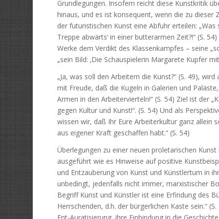
Grundlegungen. Insofern reicht diese Kunstkritik ü
hinaus, und es ist konsequent, wenn die zu dieser
der futuristischen Kunst eine Abfuhr erteilen: „Was
Treppe abwärts‘ in einer butterarmen Zeit?!“ (S. 
Werke dem Verdikt des Klassenkampfes – seine „s
„sein Bild: ‚Die Schauspielerin Margarete Kupfer mit
„Ja, was soll den Arbeitern die Kunst?“ (S. 49), wir
mit Freude, daß die Kugeln in Galerien und Paläste,
Armen in den Arbeitervierteln!“ (S. 54) Ziel ist de
gegen Kultur und Kunst!“. (S. 54) Und als Perspektiv
wissen wir, daß Ihr Eure Arbeiterkultur ganz allei
aus eigener Kraft geschaffen habt.“ (S. 54)
Überlegungen zu einer neuen proletarischen Kunst 
ausgeführt wie es Hinweise auf positive Kunstbeis
und Entzauberung von Kunst und Künstlertum in ihr
unbedingt, jedenfalls nicht immer, marxistischer 
Begriff Kunst und Künstler ist eine Erfindung des B
Herrschenden, d.h. der bürgerlichen Kaste sein.“ (S
Ent-Auratisierung, ihre Einbindung in die Geschich