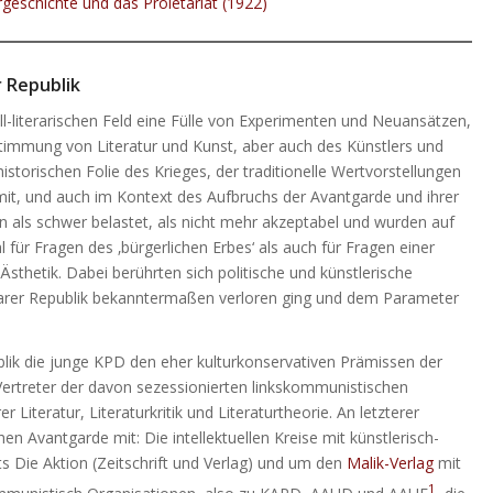
geschichte und das Proletariat (1922)
r Republik
l-literarischen Feld eine Fülle von Experimenten und Neuansätzen,
immung von Literatur und Kunst, aber auch des Künstlers und
storischen Folie des Krieges, der traditionelle Wertvorstellungen
h mit, und auch im Kontext des Aufbruchs der Avantgarde und ihrer
gen als schwer belastet, als nicht mehr akzeptabel und wurden auf
l für Fragen des ‚bürgerlichen Erbes‘ als auch für Fragen einer
 Ästhetik. Dabei berührten sich politische und künstlerische
marer Republik bekanntermaßen verloren ging und dem Parameter
ik die junge KPD den eher kulturkonservativen Prämissen der
ertreter der davon sezessionierten linkskommunistischen
eratur, Literaturkritik und Literaturtheorie. An letzterer
hen Avantgarde mit: Die intellektuellen Kreise mit künstlerisch-
 Die Aktion (Zeitschrift und Verlag) und um den
Malik-Verlag
mit
1
kommunistisch Organisationen, also zu KAPD, AAUD und AAUE
, die