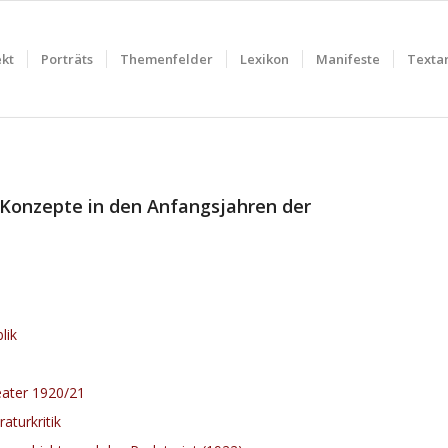
ekt
Porträts
Themenfelder
Lexikon
Manifeste
Textar
 Konzepte in den Anfangsjahren der
lik
eater 1920/21
aturkritik