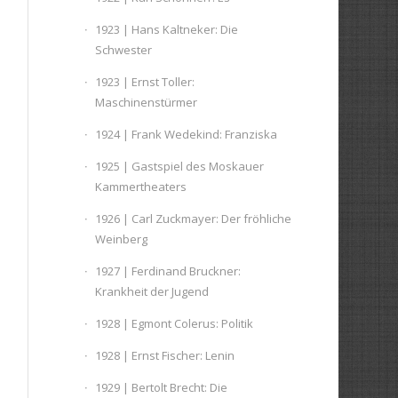
1923 | Hans Kaltneker: Die
Schwester
1923 | Ernst Toller:
Maschinenstürmer
1924 | Frank Wedekind: Franziska
1925 | Gastspiel des Moskauer
Kammertheaters
1926 | Carl Zuckmayer: Der fröhliche
Weinberg
1927 | Ferdinand Bruckner:
Krankheit der Jugend
1928 | Egmont Colerus: Politik
1928 | Ernst Fischer: Lenin
1929 | Bertolt Brecht: Die