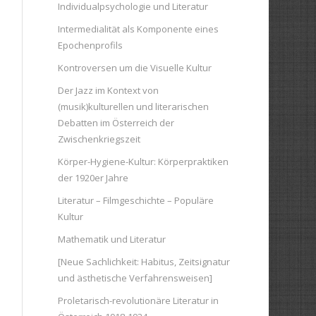
Individualpsychologie und Literatur
Intermedialität als Komponente eines
Epochenprofils
Kontroversen um die Visuelle Kultur
Der Jazz im Kontext von
(musik)kulturellen und literarischen
Debatten im Österreich der
Zwischenkriegszeit
Körper-Hygiene-Kultur: Körperpraktiken
der 1920er Jahre
Literatur – Filmgeschichte – Populäre
Kultur
Mathematik und Literatur
[Neue Sachlichkeit: Habitus, Zeitsignatur
und ästhetische Verfahrensweisen]
Proletarisch-revolutionäre Literatur in