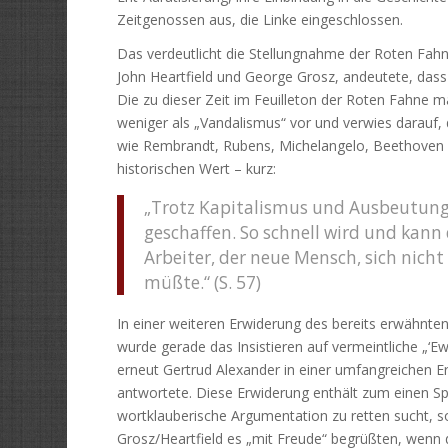
Zeitgenossen aus, die Linke eingeschlossen.
Das verdeutlicht die Stellungnahme der Roten Fahne
John Heartfield und George Grosz, andeutete, das
Die zu dieser Zeit im Feuilleton der Roten Fahne 
weniger als „Vandalismus“ vor und verwies darauf,
wie Rembrandt, Rubens, Michelangelo, Beethoven 
historischen Wert – kurz:
„Trotz Kapitalismus und Ausbeutung 
geschaffen. So schnell wird und kann 
Arbeiter, der neue Mensch, sich nich
müßte.“ (S. 57)
In einer weiteren Erwiderung des bereits erwähnte
wurde gerade das Insistieren auf vermeintliche „‘Ewi
erneut Gertrud Alexander in einer umfangreichen E
antwortete. Diese Erwiderung enthält zum einen Spitz
wortklauberische Argumentation zu retten sucht, so
Grosz/Heartfield es „mit Freude“ begrüßten, wenn d