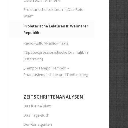
Österreich 1918-1934
Proletarische Lektüren I: „Das Rote
Wien“
Proletarische Lektüren II: Weimarer
Republik
Radio-Kultur/Radio-Praxis
[(Spät)expressionistische Dramatik in
Österreich]
„Tempo! Tempo! Tempo!“ –
Phantasiemaschine und Tonfilmkrieg
ZEITSCHRIFTENANALYSEN
Das Kleine Blatt
Das Tage-Buch
Der Kunstgarten