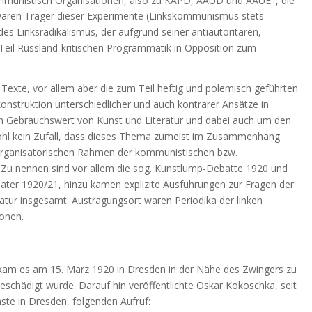
, waren Träger dieser Experimente (Linkskommunismus stets
s Linksradikalismus, der aufgrund seiner antiautoritären,
eil Russland-kritischen Programmatik in Opposition zum
exte, vor allem aber die zum Teil heftig und polemisch geführten
onstruktion unterschiedlicher und auch konträrer Ansätze in
en Gebrauchswert von Kunst und Literatur und dabei auch um den
wohl kein Zufall, dass dieses Thema zumeist im Zusammenhang
m organisatorischen Rahmen der kommunistischen bzw.
Zu nennen sind vor allem die sog. Kunstlump-Debatte 1920 und
ater 1920/21, hinzu kamen explizite Ausführungen zur Fragen der
ratur insgesamt. Austragungsort waren Periodika der linken
ionen.
am es am 15. März 1920 in Dresden in der Nähe des Zwingers zu
schädigt wurde. Darauf hin veröffentlichte Oskar Kokoschka, seit
ste in Dresden, folgenden Aufruf: