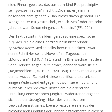
nicht Einhalt gebietet, das aus dem Kind Else präskriptiv
„ein
ganzes
Fräulein“ macht: „‚Dich hat er ja immer
besonders gern gehabt‘ – Hab’ nichts davon gemerkt. Die
Wange hat er mir gestreichelt, wie ich zwölf oder dreizehn
Jahre alt war. ‚Schon ein ganzes Fräulein.‘“ (FEb 20f.)
Der Text betont mit alldem geradezu eine spezifische
Literarizität
, die eine Übertragung in nicht primär
sprachbasierte
Medien selbstbewusst blockiert. Zwar
nennt Schnitzler seine „Novelle“ im Tagebuch ein
„Monodram“ (TB 9. 7. 1924) und im Briefwechsel mit dem
Sohn Heinrich sogar „aufführbar“, dennoch wäre sie ein
„Regieproblem“ (BR 19. 7. 1924, 354). Einer Umsetzung in
den
stummen Film
setzt diese spezifische Literarizität
einigen Widerstand entgegen, obwohl sie ein durch und
durch visuelles Spektakel inszeniert: die öffentliche
Enthüllung einer schönen Jungfrau. Widerstände ergeben
sich aus der Unzugänglichkeit des verbalisierten
Bewusstseinsstromes. Ebenso resultieren sie aus der
nicht-linearen Ordnung der Erinnerungselemente in diesem