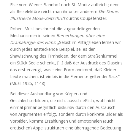
Else vom Wiener Bahnhof nach St. Moritz aufbricht; denn
als Reiselektüre reicht man ihr unter anderem
Die Dame.
Illustrierte Mode-Zeitschrift
durchs Coupéfenster.
Robert Musil beschreibt die zugrundeliegenden
Mechanismen in seinen
Bemerkungen über eine
Dramaturgie des Films
: „Selbst im Alltagsleben lernen wir
durch jedes ansteckende Beispiel, sei es der
Shawlschwung des Filmhelden, der dem Straßenlümmel
ein Stück Seele schenkt, […] daß der Ausdruck des Daseins
das erst erzeugt, was seine Form annimmt; daß Kleider
Leute machen, ist ein bis in die Elemente geltender Satz.“
(Musil 1925, 1148)
Bei dieser Aushandlung von Körper- und
Geschlechterbildern, die nicht ausschließlich, wohl nicht
einmal primär begrifflich-diskursiv durch den Austausch
von Argumenten erfolgt, sondern durch konkrete Bilder als
Vorbilder, kommt Erzählungen und emotionalen (auch
erotischen) Appellstrukturen eine überragende Bedeutung