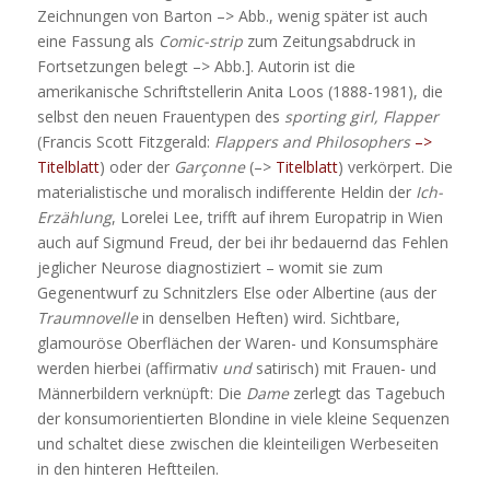
Zeichnungen von Barton –> Abb., wenig später ist auch
eine Fassung als
Comic-strip
zum Zeitungsabdruck in
Fortsetzungen belegt –> Abb.]. Autorin ist die
amerikanische Schriftstellerin Anita Loos (1888-1981), die
selbst den neuen Frauentypen des
sporting girl, Flapper
(Francis Scott Fitzgerald:
Flappers and Philosophers
–>
Titelblatt
) oder der
Garçonne
(–>
Titelblatt
) verkörpert. Die
materialistische und moralisch indifferente Heldin der
Ich-
Erzählung
, Lorelei Lee, trifft auf ihrem Europatrip in Wien
auch auf Sigmund Freud, der bei ihr bedauernd das Fehlen
jeglicher Neurose diagnostiziert – womit sie zum
Gegenentwurf zu Schnitzlers Else oder Albertine (aus der
Traumnovelle
in denselben Heften) wird. Sichtbare,
glamouröse Oberflächen der Waren- und Konsumsphäre
werden hierbei (affirmativ
und
satirisch) mit Frauen- und
Männerbildern verknüpft: Die
Dame
zerlegt das Tagebuch
der konsumorientierten Blondine in viele kleine Sequenzen
und schaltet diese zwischen die kleinteiligen Werbeseiten
in den hinteren Heftteilen.