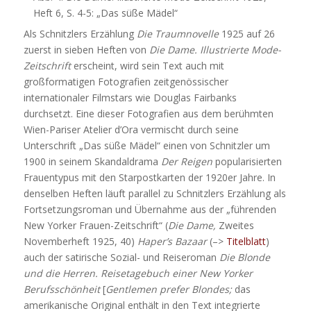
Heft 6, S. 4-5: „Das süße Mädel“
Als Schnitzlers Erzählung
Die Traumnovelle
1925 auf 26
zuerst in sieben Heften von
Die Dame. Illustrierte Mode-
Zeitschrift
erscheint, wird sein Text auch mit
großformatigen Fotografien zeitgenössischer
internationaler Filmstars wie Douglas Fairbanks
durchsetzt. Eine dieser Fotografien aus dem berühmten
Wien-Pariser Atelier d’Ora vermischt durch seine
Unterschrift „Das süße Mädel“ einen von Schnitzler um
1900 in seinem Skandaldrama
Der Reigen
popularisierten
Frauentypus mit den Starpostkarten der 1920er Jahre. In
denselben Heften läuft parallel zu Schnitzlers Erzählung als
Fortsetzungsroman und Übernahme aus der „führenden
New Yorker Frauen-Zeitschrift“ (
Die Dame,
Zweites
Novemberheft 1925, 40)
Haper’s Bazaar
(–>
Titelblatt
)
auch der satirische Sozial- und Reiseroman
Die Blonde
und die Herren. Reisetagebuch einer New Yorker
Berufsschönheit
[
Gentlemen prefer Blondes;
das
amerikanische Original enthält in den Text integrierte