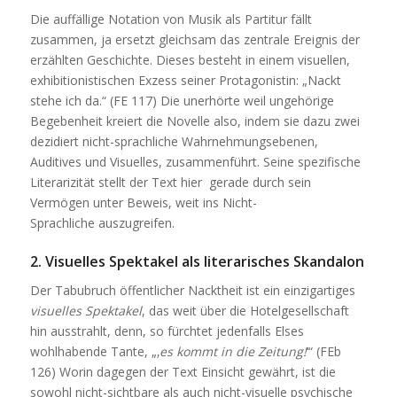
Die auffällige Notation von Musik als Partitur fällt
zusammen, ja ersetzt gleichsam das zentrale Ereignis der
erzählten Geschichte. Dieses besteht in einem visuellen,
exhibitionistischen Exzess seiner Protagonistin: „Nackt
stehe ich da.“ (FE 117) Die unerhörte weil ungehörige
Begebenheit kreiert die Novelle also, indem sie dazu zwei
dezidiert nicht-sprachliche Wahrnehmungsebenen,
Auditives und Visuelles, zusammenführt. Seine spezifische
Literarizität stellt der Text hier gerade durch sein
Vermögen unter Beweis, weit ins Nicht-
Sprachliche auszugreifen.
2. Visuelles Spektakel als literarisches Skandalon
Der Tabubruch öffentlicher Nacktheit ist ein einzigartiges
visuelles Spektakel
, das weit über die Hotelgesellschaft
hin ausstrahlt, denn, so fürchtet jedenfalls Elses
wohlhabende Tante, „‚
es kommt in die Zeitung!
‘“ (FEb
126) Worin dagegen der Text Einsicht gewährt, ist die
sowohl nicht-sichtbare als auch nicht-visuelle psychische