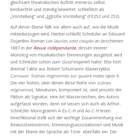
gleichsam theatralischen Auftritt immerzu selbst
beobachtet und ständig bewertet: schließlich als
„Vorstellung“ und „[g]roße Vorstellung“ (FE252 und 253).
Auf dieser Ebene fällt vor allem auch auf,
wie
die Musik
miteinbezogen wird. Hierbei schließt Schnitzler an Édouard
Dujardins Roman
Les lauries sont coupés
an (erschienen
1887 in der
Revue indépendante
, dessen innerer
Monolog von musikalischen Erinnerungen ausgelöst wird
und Schnitzler schon zum
Gustl
inspiriert hatte: Else hört
dreimal Takte aus Robert Schumanns Klavierzyklus
Carnaval. Scènes mignonnes sur quatre notes
opus 9.
Die vier Noten, über denen diese Reihe von
scènes
mignonnes,
Miniaturen, komponiert ist, sind jenseits der
Fiktion als Signatur, eine Art Wasserzeichen, des Autors
aufgefasst worden, denn sie lassen sich auch als Arthur-
Schnitzler-Monogramm A-Es-C-H und As-C-H lesen.
Innerfiktional stellt sich der wichtige Zusammenhang von
Bewusstseinsstrom, Erinnerungsassoziationen und Musik
mit der Ebene der Sprache als Töne ebenfalls ein. Der