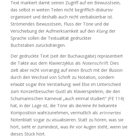
Text markiert damit seinen Zugriff auf ein Bewusstsein,
das selbst in weiten Teilen nicht begrifflich-diskursiv
organisiert und deshalb auch nicht verbalisierbar ist.
Strömendes Bewusstsein, Fluss der Töne und die
Verschiebung der Aufmerksamkeit auf den
Klang
der
Sprache sollen die Textualität gedruckter
Buchstaben zurückdrängen.
Der gedruckte Text (seit der Buchausgabe) repräsentiert
die Takte aus dem Klavierzyklus als
Notenschrift
. Dies
zielt aber nicht vorrangig auf einen Bruch mit der Illusion
durch den Wechsel von Schrift zu Notation, sondern
erlaubt sogar ihre Verstärkung: weil Else im Unterschied
zum Konzertbesucher Gustl als Klavierspielerin, die den
Schumannschen Karneval „auch einmal studiert“ (FE 114)
hat, in der Lage ist, die Töne als die/eine ihr bekannte
Komposition wahrzunehmen, vermutlich als
erinnertes
Notenblatt sogar zu visualisieren. Statt zu hören, was sie
hört, sieht er zumindest, was ihr vor Augen steht, wenn sie
dieses Stück hört.