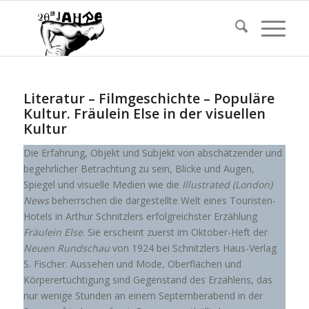
Literatur – Filmgeschichte – Populäre
Kultur. Fräulein Else in der visuellen
Kultur
Die Erfahrung, Objekt und Subjekt von abschätzender und
begehrlicher Betrachtung zu sein, Blicke und Augen,
Spiegel und visuelle Medien wie die
Illustrated (London)
News
beherrschen die dargestellte Welt eines Touristen-
Hotels in Arthur Schnitzlers erfolgreichster Erzählung
Fräulein Else
. Sie erscheint zuerst im Oktober-Heft der
Neuen Rundschau
von 1924 bei Schnitzlers Haus-Verlag
S. Fischer. Aussehen und Mode, Oberflächen und
Körperertüchtigung sind Gegenstand des Erzählens, das
nur wenige Stunden an einem Septemberabend in der