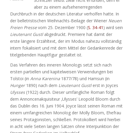
Schnitzler selbst zwar nicht erfunden, dem er
aber zu einem aufsehenerregenden
Durchbruch in der deutschen Literatur verholfen hatte. In
der belletristischen Weihnachts-Beilage der Wiener
Neuen
Freien Presse
vom 25. Dezember 1900 (
S. 34-41
) wird sein
Lieutenant Gustl
abgedruckt. Premiere hat damit der
erste längere Erzähltext, der im Modus nahezu vollständig
intern fokalisiert und mit dem Mittel der Gedankenrede der
titelgebenden Hauptfigur gestaltet ist.
Das Verfahren des inneren Monologs setzt sich nach
ersten partiellen und kapitelweisen Verwendungen bei
Tolstoi (in
Anna Karenina
1877/78) und Hamsun (in
Hunger
1890) nach dem
Lieutenant Gustl
erst in Joyces
Ulysses
(1922) durch. Dieser umfängliche Roman folgt
dem Annoncenakquisiteur ‚Ulysses’ Leopold Bloom durch
das Dublin des 16. Juni 1904. Joyce lässt seinen Roman mit
einem umfangreichen Monolog der Molly Bloom, Ehefrau
seines Protagonisten, schließen. Protokolliert wird hierbei
in acht viele Seiten langen Sätzen ohne Interpunktion der