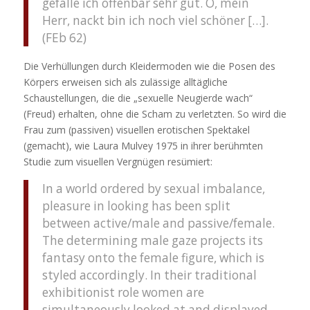
gefalle ich offenbar sehr gut. O, mein
Herr, nackt bin ich noch viel schöner […].
(FEb 62)
Die Verhüllungen durch Kleidermoden wie die Posen des
Körpers erweisen sich als zulässige alltägliche
Schaustellungen, die die „sexuelle Neugierde wach“
(Freud) erhalten, ohne die Scham zu verletzten. So wird die
Frau zum (passiven) visuellen erotischen Spektakel
(gemacht), wie Laura Mulvey 1975 in ihrer berühmten
Studie zum visuellen Vergnügen resümiert:
In a world ordered by sexual imbalance,
pleasure in looking has been split
between active/male and passive/female.
The determining male gaze projects its
fantasy onto the female figure, which is
styled accordingly. In their traditional
exhibitionist role women are
simultaneously looked at and displayed,