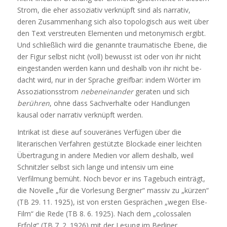
Strom, die eher assoziativ verknüpft sind als narrativ,
deren Zusammenhang sich also topologisch aus weit über
den Text verstreuten Elementen und metonymisch ergibt.
Und schließlich wird die genannte traumatische Ebene, die
der Figur selbst nicht (voll) bewusst ist oder von ihr nicht
eingestanden werden kann und deshalb von ihr nicht be-
dacht wird, nur in der Sprache greifbar: indem Wörter im
Assoziationsstrom
nebeneinander
geraten und sich
berühren
, ohne dass Sachverhalte oder Handlungen
kausal oder narrativ verknüpft werden.
Intrikat ist diese auf souveränes Verfügen über die
literarischen Verfahren gestützte Blockade einer leichten
Übertragung in andere Medien vor allem deshalb, weil
Schnitzler selbst sich lange und intensiv um eine
Verfilmung bemüht. Noch bevor er ins Tagebuch einträgt,
die Novelle „für die Vorlesung Bergner“ massiv zu „kürzen“
(TB 29. 11. 1925), ist von ersten Gesprächen „wegen Else-
Film“ die Rede (TB 8. 6. 1925). Nach dem „colossalen
Erfolg“ (TB 7. 2. 1926) mit der Lesung im Berliner