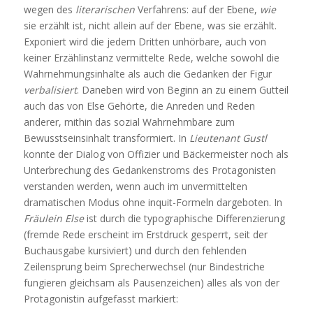
wegen des
literarischen
Verfahrens: auf der Ebene,
wie
sie erzählt ist, nicht allein auf der Ebene, was sie erzählt.
Exponiert wird die jedem Dritten unhörbare, auch von
keiner Erzählinstanz vermittelte Rede, welche sowohl die
Wahrnehmungsinhalte als auch die Gedanken der Figur
verbalisiert
. Daneben wird von Beginn an zu einem Gutteil
auch das von Else Gehörte, die Anreden und Reden
anderer, mithin das sozial Wahrnehmbare zum
Bewusstseinsinhalt transformiert. In
Lieutenant Gustl
konnte der Dialog von Offizier und Bäckermeister noch als
Unterbrechung des Gedankenstroms des Protagonisten
verstanden werden, wenn auch im unvermittelten
dramatischen Modus ohne inquit-Formeln dargeboten. In
Fräulein Else
ist durch die typographische Differenzierung
(fremde Rede erscheint im Erstdruck gesperrt, seit der
Buchausgabe kursiviert) und durch den fehlenden
Zeilensprung beim Sprecherwechsel (nur Bindestriche
fungieren gleichsam als Pausenzeichen) alles als von der
Protagonistin aufgefasst markiert: