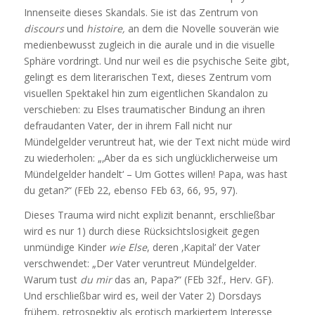
Innenseite dieses Skandals. Sie ist das Zentrum von
discours
und
histoire,
an dem die Novelle souverän wie
medienbewusst zugleich in die aurale und in die visuelle
Sphäre vordringt. Und nur weil es die psychische Seite gibt,
gelingt es dem literarischen Text, dieses Zentrum vom
visuellen Spektakel hin zum eigentlichen Skandalon zu
verschieben: zu Elses traumatischer Bindung an ihren
defraudanten Vater, der in ihrem Fall nicht nur
Mündelgelder veruntreut hat, wie der Text nicht müde wird
zu wiederholen: „‚Aber da es sich unglücklicherweise um
Mündelgelder handelt‘ – Um Gottes willen! Papa, was hast
du getan?“ (FEb 22, ebenso FEb 63, 66, 95, 97).
Dieses Trauma wird nicht explizit benannt, erschließbar
wird es nur 1) durch diese Rücksichtslosigkeit gegen
unmündige Kinder
wie Else
, deren ‚Kapital’ der Vater
verschwendet: „Der Vater veruntreut Mündelgelder.
Warum tust
du mir
das an, Papa?“ (FEb 32f., Herv. GF).
Und erschließbar wird es, weil der Vater 2) Dorsdays
frühem, retrospektiv als erotisch markiertem Interesse