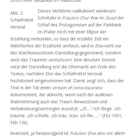
Strom ihrer Gedanken im Halbschlaf.
Dieses Verfahren radikalisiert wiederum
Abb. 2:
Schnitzler in
Fräulein Else
: War im
Gustl
der
Schlafmittel
Schlaf des Protagonisten auf der Parkbank
Veronal
im Prater noch mit einer Ellipse der
Erzählung verbunden, so dass die erzählte Zeit ein
Mehrfaches der Erzählzeit umfasst, wird in
Else
nicht nur
das Wachbewusstsein Darstellungsgegenstand, sondern
auch das Träumen
verbalisiert.
Eine absolute Grenze
setzt der Darstellung erst die Ohnmacht am Ende des
Textes, nachdem Else das Schlafmittel Veronal
hochdosiert eingenommen hat: Damit zeigt sich, dass der
Text in der Tat einen
stream of consciousness
dokumentiert, der abbricht, wenn nach der auditiven
Wahrnehmung auch das Traum-Bewusstsein und
Verbalisierungsvermögen aussetzt: „‚
El…’ /
Ich fliege…ich
träume…ich schlafe…ich träu…träu- ich flie……“ (FEz 1051,
FEb 136)
Avanciert, ja herausragend ist
Fräulein Else
also vor allem