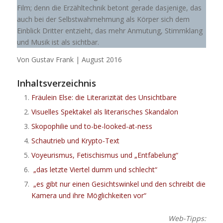
Film; denn die Erzähltechnik betont gerade dasjenige, das
auch bei der Selbstwahrnehmung als Körper sich dem
Einblick Dritter entzieht, das mehr Anmutung, Stimmklang
und Musik ist als sichtbar.
Von Gustav Frank | August 2016
Inhaltsverzeichnis
Fräulein Else: die Literarizität des Unsichtbare
Visuelles Spektakel als literarisches Skandalon
Skopophilie und to-be-looked-at-ness
Schautrieb und Krypto-Text
Voyeurismus, Fetischismus und „Entfabelung“
„das letzte Viertel dumm und schlecht“
„es gibt nur einen Gesichtswinkel und den schreibt die
Kamera und ihre Möglichkeiten vor“
Web-Tipps: