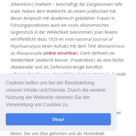
‚Erkenntnis’) markiert – beschäftigt die Zeitgenossen sehr
stark. Neben dem Wahlrecht als einem politischen hat
dieser Anspruch mit akademisch gebildeten Frauen in
Führungspositionen auch ein sozio-ökonomisches
Gegenstück in der Wirklichkeit bekommen. Joan Riviere
veröffentlicht dazu 1929 im
International Journal of
Psychoanalysis
einen Aufsatz mit dem Titel
Womanliness
as Masquerade
(
online einsehbar
). Darin definiert sie
‘Weiblichkeit’ (vielleicht besser: ‚Fraulichkeit’) als eine bloße
‚Maskerade’ und als Defensivstrategie beruflich
erfolgreicher Frauen, der zufolge „[w]omanliness […] could
be assumed and worn as a mask, both to hide the
Cookies helfen uns bei der Bereitstellung
possession of masculinity and to avert the reprisals
unserer Inhalte und Dienste. Durch die weitere
expected if she was found to posses it“ (Riviere
Nutzung der Webseite stimmen Sie der
1929, 306).
Verwendung von Cookies zu.
Maskerade und Karnevalskostüme sind nicht nur in einer
von Schnitzlers nächsten Erzählungen, der schon
Okay!
erwähnten
Traumnovelle
in der
Dame
, ein zentrales
Motiv. Die von Else gehörten und als Notenblatt