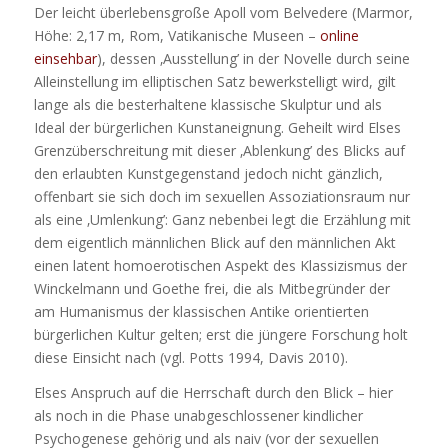
Der leicht überlebensgroße Apoll vom Belvedere (Marmor,
Höhe: 2,17 m, Rom, Vatikanische Museen –
online
einsehbar
), dessen ‚Ausstellung’ in der Novelle durch seine
Alleinstellung im elliptischen Satz bewerkstelligt wird, gilt
lange als die besterhaltene klassische Skulptur und als
Ideal der bürgerlichen Kunstaneignung. Geheilt wird Elses
Grenzüberschreitung mit dieser ‚Ablenkung’ des Blicks auf
den erlaubten Kunstgegenstand jedoch nicht gänzlich,
offenbart sie sich doch im sexuellen Assoziationsraum nur
als eine ‚Umlenkung’: Ganz nebenbei legt die Erzählung mit
dem eigentlich männlichen Blick auf den männlichen Akt
einen latent homoerotischen Aspekt des Klassizismus der
Winckelmann und Goethe frei, die als Mitbegründer der
am Humanismus der klassischen Antike orientierten
bürgerlichen Kultur gelten; erst die jüngere Forschung holt
diese Einsicht nach (vgl. Potts 1994, Davis 2010).
Elses Anspruch auf die Herrschaft durch den Blick – hier
als noch in die Phase unabgeschlossener kindlicher
Psychogenese gehörig und als naiv (vor der sexuellen