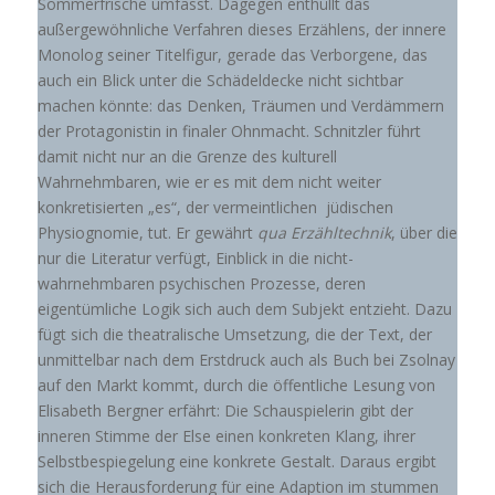
Sommerfrische umfasst. Dagegen enthüllt das
außergewöhnliche Verfahren dieses Erzählens, der innere
Monolog seiner Titelfigur, gerade das Verborgene, das
auch ein Blick unter die Schädeldecke nicht sichtbar
machen könnte: das Denken, Träumen und Verdämmern
der Protagonistin in finaler Ohnmacht. Schnitzler führt
damit nicht nur an die Grenze des kulturell
Wahrnehmbaren, wie er es mit dem nicht weiter
konkretisierten „es“, der vermeintlichen jüdischen
Physiognomie, tut. Er gewährt
qua Erzähltechnik
, über die
nur die Literatur verfügt, Einblick in die nicht-
wahrnehmbaren psychischen Prozesse, deren
eigentümliche Logik sich auch dem Subjekt entzieht. Dazu
fügt sich die theatralische Umsetzung, die der Text, der
unmittelbar nach dem Erstdruck auch als Buch bei Zsolnay
auf den Markt kommt, durch die öffentliche Lesung von
Elisabeth Bergner erfährt: Die Schauspielerin gibt der
inneren Stimme der Else einen konkreten Klang, ihrer
Selbstbespiegelung eine konkrete Gestalt. Daraus ergibt
sich die Herausforderung für eine Adaption im stummen