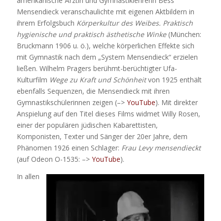
amerikanische Ärztin und Gymnastiklehrerin Bess
Mensendieck veranschaulichte mit eigenen Aktbildern in
ihrem Erfolgsbuch
Körperkultur des Weibes. Praktisch
hygienische und praktisch ästhetische Winke
(München:
Bruckmann 1906 u. ö.), welche körperlichen Effekte sich
mit Gymnastik nach dem „System Mensendieck“ erzielen
ließen. Wilhelm Pragers berühmt-berüchtigter Ufa-
Kulturfilm
Wege zu Kraft und Schönheit
von 1925 enthält
ebenfalls Sequenzen, die Mensendieck mit ihren
Gymnastikschülerinnen zeigen (–>
YouTube
). Mit direkter
Anspielung auf den Titel dieses Films widmet Willy Rosen,
einer der populären jüdischen Kabarettisten,
Komponisten, Texter und Sänger der 20er Jahre, dem
Phänomen 1926 einen Schlager:
Frau Levy mensendieckt
(auf Odeon O-1535: –>
YouTube
).
In allen