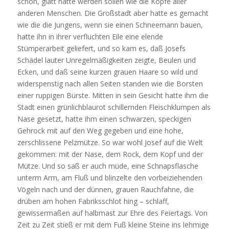
schön, glatt hätte werden sollen wie die Köpfe aller
anderen Menschen. Die Großstadt aber hatte es gemacht
wie die die Jungens, wenn sie einen Schneemann bauen,
hatte ihn in ihrer verfluchten Eile eine elende
Stümperarbeit geliefert, und so kam es, daß Josefs
Schädel lauter Unregelmäßigkeiten zeigte, Beulen und
Ecken, und daß seine kurzen grauen Haare so wild und
widerspenstig nach allen Seiten standen wie die Borsten
einer ruppigen Bürste. Mitten in sein Gesicht hatte ihm die
Stadt einen grünlichblaurot schillernden Fleischklumpen als
Nase gesetzt, hatte ihm einen schwarzen, speckigen
Gehrock mit auf den Weg gegeben und eine hohe,
zerschlissene Pelzmütze. So war wohl Josef auf die Welt
gekommen: mit der Nase, dem Rock, dem Kopf und der
Mütze. Und so saß er auch müde, eine Schnapsflasche
unterm Arm, am Fluß und blinzelte den vorbeiziehenden
Vögeln nach und der dünnen, grauen Rauchfahne, die
drüben am hohen Fabriksschlot hing – schlaff,
gewissermaßen auf halbmast zur Ehre des Feiertags. Von
Zeit zu Zeit stieß er mit dem Fuß kleine Steine ins lehmige