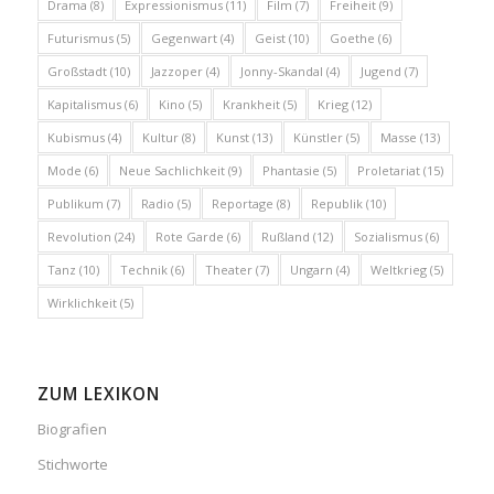
Drama
(8)
Expressionismus
(11)
Film
(7)
Freiheit
(9)
Futurismus
(5)
Gegenwart
(4)
Geist
(10)
Goethe
(6)
Großstadt
(10)
Jazzoper
(4)
Jonny-Skandal
(4)
Jugend
(7)
Kapitalismus
(6)
Kino
(5)
Krankheit
(5)
Krieg
(12)
Kubismus
(4)
Kultur
(8)
Kunst
(13)
Künstler
(5)
Masse
(13)
Mode
(6)
Neue Sachlichkeit
(9)
Phantasie
(5)
Proletariat
(15)
Publikum
(7)
Radio
(5)
Reportage
(8)
Republik
(10)
Revolution
(24)
Rote Garde
(6)
Rußland
(12)
Sozialismus
(6)
Tanz
(10)
Technik
(6)
Theater
(7)
Ungarn
(4)
Weltkrieg
(5)
Wirklichkeit
(5)
ZUM LEXIKON
Biografien
Stichworte