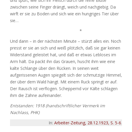
und spürt, wie sich ihr Fleisch durch die feine Bluse
zwischen seine Finger drängt, weich und nachgiebig. Da
wirft er sie zu Boden und sich wie ein hungriges Tier über
sie…
*
Und dann – in der nächsten Minute – stürzt alles ein. Noch
presst er sie an sich und weiß plötzlich, daß sie gar keinen
Widerstand geleistet hat, und daß er etwas Lebloses im
Arm hält. Da packt ihn das Grauen, huscht ihm wie eine
kalte Schlange über den Rücken. In seinen weit
aufgerissenen Augen spiegelt sich der schmutzige Himmel,
der über dem Wald hängt. Mit einem Ruck springt er auf.
Der Rausch ist verflogen. Scheppernd vor Kälte schlagen
ihm die Zähne aufeinander.
Entstanden: 1918 (handschriftlicher Vermerk im
Nachlass, PHK)
In:
Arbeiter-Zeitung, 28.12.1923, S. 5-6
.