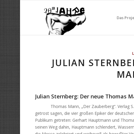
Das Proj
JULIAN STERNB
MA
Julian Sternberg: Der neue Thomas 
Thomas Mann, „Der Zauberberg“. Verlag S. Fische
getrost sagen, die vier großen Epiker der deutsche
Publikum getreten: Gerhart Hauptmann und Thomas
seinen Weg dahin, Hauptmann schlendert, Wasserm
die Messe zelebriert und weihevoll als bewußter Ve