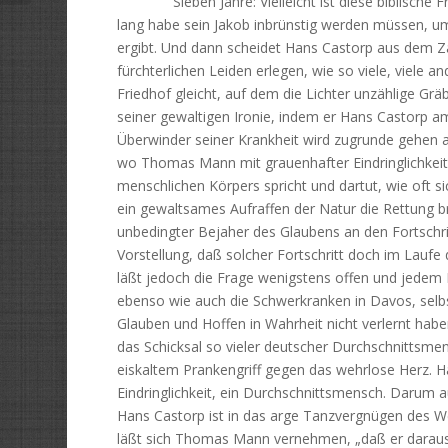
Sieben Jahre: Vielleicht ist diese biblische Frist 
lang habe sein Jakob inbrünstig werden müssen, um
ergibt. Und dann scheidet Hans Castorp aus dem Za
fürchterlichen Leiden erlegen, wie so viele, viele 
Friedhof gleicht, auf dem die Lichter unzählige Gr
seiner gewaltigen Ironie, indem er Hans Castorp a
Überwinder seiner Krankheit wird zugrunde gehen
wo Thomas Mann mit grauenhafter Eindringlichkeit
menschlichen Körpers spricht und dartut, wie oft s
ein gewaltsames Aufraffen der Natur die Rettung bring
unbedingter Bejaher des Glaubens an den Fortschri
Vorstellung, daß solcher Fortschritt doch im Lauf
läßt jedoch die Frage wenigstens offen und jedem
ebenso wie auch die Schwerkranken in Davos, selbs
Glauben und Hoffen in Wahrheit nicht verlernt hab
das Schicksal so vieler deutscher Durchschnittsmen
eiskaltem Prankengriff gegen das wehrlose Herz. Ha
Eindringlichkeit, ein Durchschnittsmensch. Darum a
Hans Castorp ist in das arge Tanzvergnügen des We
läßt sich Thomas Mann vernehmen, „daß er daraus 