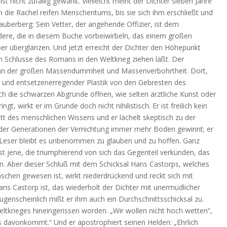
nicht zufällig gewählt. Vielleicht meint der Dichter sieben Jahre
 die Rachel reifen Menschentums, bis sie sich ihm erschließt und
uberberg: Sein Vetter, der angehende Offizier, ist dem
andere, die in diesem Buche vorbeiwirbeln, das einem großen
äber überglänzen. Und jetzt erreicht der Dichter den Höhepunkt
m Schlusse des Romans in den Weltkrieg ziehen läßt. Der
 an der großen Massendummheit und Massenverbohrtheit. Dort,
 und entsetzenerregender Plastik von den Gebresten des
ich die schwarzen Abgründe öffnen, wie selten ärztliche Kunst oder
t, wirkt er im Grunde doch nicht nihilistisch. Er ist freilich kein
tt des menschlichen Wissens und er lächelt skeptisch zu der
e der Generationen der Vernichtung immer mehr Boden gewinnt; er
 Leser bleibt es unbenommen zu glauben und zu hoffen. Ganz
t jene, die triumphierend von sich das Gegenteil verkünden, das
en. Aber dieser Schluß mit dem Schicksal Hans Castorps, welches
schen gewesen ist, wirkt niederdrückend und reckt sich mit
ns Castorp ist, das wiederholt der Dichter mit unermüdlicher
ugenscheinlich mißt er ihm auch ein Durchschnittsschicksal zu.
ltkrieges hineingerissen worden. „Wir wollen nicht hoch wetten“,
davonkommt.“ Und er apostrophiert seinen Helden: „Ehrlich