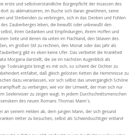
ie erste und selbstverständliche Bürgerpflicht der Insassen des
 dort zu aklimatisieren, im Buche sich daran gewöhnen, seine
en und Sterbenden zu verbringen, sich in das Denken und Fühlen
e des Zauberberges leben, die bewußt oder unbewußt den
 selbst, ihren Gedanken und Empfindungen, ihrem Hoffen und
inen Seite und denen da unten im Flachland, den Sklaven des
eßen, im großen Stil zu rechnen, den Monat oder das Jahr als
Zauberberg gibt es eben keine Ufer. Das verbietet die Krankheit
ta Morgana darstellt, die sie im nächsten Augenblick als
ge Todesängste bringt es mit sich, so scheint der Dichter zu
nbehindert entfaltet, daß gleich gelösten Ketten die Hemmnisse zu
chen dazu veranlassen, vor sich selbst das unvergänglich Schöne
rampfhaft zu verbergen, wie vor der Umwelt, der man sich nur
em Seelenvisier zu zeigen wagt. In jedem Durchschnittsmenschen
 Wesenskern des neuen Romans Thomas Mann´s.
an seinem Helden ab, dem jungen Mann, der sich gesund
ranken Vetter zu besuchen, selbst als Schwindsüchtiger entlarvt