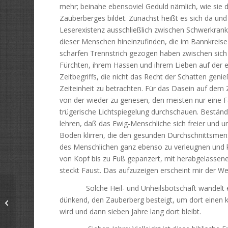
mehr; beinahe ebensoviel Geduld nämlich, wie sie d
Zauberberges bildet. Zunächst heißt es sich da und
Leserexistenz ausschließlich zwischen Schwerkrank
dieser Menschen hineinzufinden, die im Bannkreis
scharfen Trennstrich gezogen haben zwischen sich
Fürchten, ihrem Hassen und ihrem Lieben auf der e
Zeitbegriffs, die nicht das Recht der Schatten geni
Zeiteinheit zu betrachten. Für das Dasein auf dem 
von der wieder zu genesen, den meisten nur eine Fa
trügerische Lichtspiegelung durchschauen. Beständi
lehren, daß das Ewig-Menschliche sich freier und u
Boden klirren, die den gesunden Durchschnittsmens
des Menschlichen ganz ebenso zu verleugnen und k
von Kopf bis zu Fuß gepanzert, mit herabgelassen
steckt Faust. Das aufzuzeigen erscheint mir der
Solche Heil- und Unheilsbotschaft wandelt er 
Julian Sternberg: Der neue
dünkend, den Zauberberg besteigt, um dort einen k
Schnitzler (1925)
wird und dann sieben Jahre lang dort bleibt.