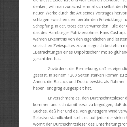
denken, will man zunächst einmal sich selbst den 
neuen Werke durch die Art seines Vortrages hervor
schlagen zwischen dem berühmten Entwicklungs- 
Schöpfung, in der, trotz der verwirrenden Fülle der
das des Hamburger Patriziersohnes Hans Castorp, 
wahren Erkenntnis von den eigentlichen und letzt
seelischen Zwiespaltes zuvor siegreich bestehen 
„Betrachtungen eines Unpolitischen“ mit so glühen
geschildert hat.
Zuvörderst die Bemerkung, daß es eigentlich s
gesetzt, in seinem 1200 Seiten starken Roman zu z
Ahnen, die Balzacs und Dostojewskis, als Rahmen 
haben, endgiltig ausgespielt hat.
Er verschmäht es, den Durchschnittsleser dur
kommen und sich damit etwa zu begnügen, daß do
Buches, daß hier und da, von günstigem Wind verw
Selbstverständlichkeit steht es auf jeder der viele
womit der Durchschnittsleser des Unterhaltungsro