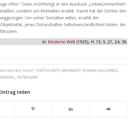
age offen.“ Dann rechtfertigt er den Ausdruck „Unbekümmertheit“.
twillen, sondern um ihretwillen erzählt. Damit hat der Dichter den
weggezogen. Um seiner Gestalten willen, erzählt der
bjektivität, jenes Distanzhalten Selbstverständlichkeit bilden, die
fdrücken.
In:
Moderne Welt
(1925), H. 15, S. 21, 24, 36.
NSCHLICHES
,
FAUST
,
FORTSCHRITT
,
KRANKHEIT
,
ROMAN
,
WELTKRIEG
,
BERBERG
,
ZEITBEGRIFF
Eintrag teilen