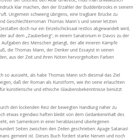
Eindruck klar machen, den der Erzähler der Buddenbrooks in seinem
ruft. Ungemein schwierig übrigens, eine tragbare Brücke zu
und Geschlechterroman Thomas Mann´s und seiner letzten
 Gestalten doch nur ein Einzelschicksaal restlos abgewandelt wird,
der auf dem „Zauberberg“, in einem Sanatorium in Davos zu der
en Aufgaben des Menschen gelangt, der alle inneren Kämpfe
muß, die Thomas Mann, der Denker und Essayist in seinen
den, aus der Zeit und ihren Nöten hervorgeholten Farben
o aussieht, als habe Thomas Mann sich diesmal das Ziel
eigen, daß der Roman als Kunstform, wie ihn seine erlauchten
für künstlerische und ethische Glaubensbekenntnisse benützt
ch den lockenden Reiz der bewegten Handlung näher zu
ch etwas irgendwo haften bleibt von dem Gedankeninhalt des
eht, ein Samenkorn in einer herablassend überlegenen
n hundert Seiten zwischen den Zeilen geschrieben: Apage Satanas!
mans gemeint ist. Dieses Buch fordert starke Nerven und noch