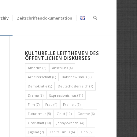
chiv
Zeitschriftendokumentation
KULTURELLE LEITTHEMEN DES
ÖFFENTLICHEN DISKURSES
Amerika
(6)
Anschluss
(4)
Arbeiterschaft
(6)
Bolschewismus
(9)
Demokratie
(5)
Deutschösterreich
(7)
Drama
(8)
Expressionismus
(11)
Film
(7)
Frau
(4)
Freiheit
(9)
Futurismus
(5)
Geist
(10)
Goethe
(6)
Großstadt
(10)
Jonny-Skandal
(4)
Jugend
(7)
Kapitalismus
(6)
Kino
(5)