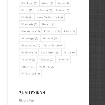
Krankheit
(5)
Krieg
(12)
Kultur
(8)
Kunst
(13)
Künstler
(5)
Masse
(13)
Mode
(6)
Neue Sachlichkeit
(9)
Phantasie
(5)
Piscator
(4)
Proletariat
(15)
Publikum
(7)
Radio
(5)
Reportage
(8)
Republik
(10)
Revolution
(24)
Rote Garde
(6)
Rußland
(12)
Sozialismus
(6)
Tanz
(10)
Technik
(6)
Theater
(7)
Toller
(4)
Ungarn
(4)
Weltkrieg
(5)
Wirklichkeit
(5)
ZUM LEXIKON
Biografien