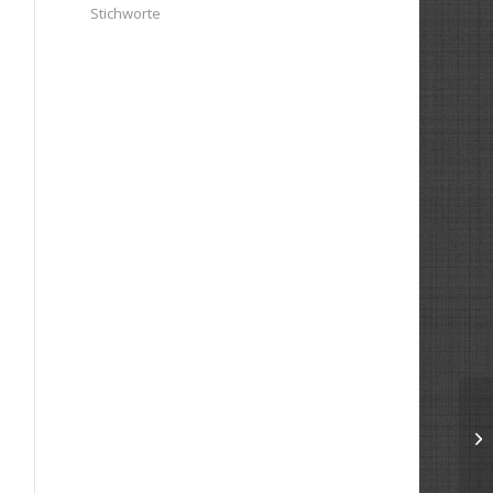
Stichworte
Pa
Kl