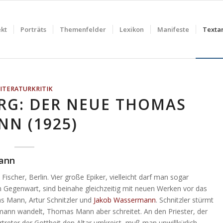
ekt
Porträts
Themenfelder
Lexikon
Manifeste
Textar
LITERATURKRITIK
ERG: DER NEUE THOMAS
NN (1925)
Mann
r, Berlin. Vier große Epiker, vielleicht darf man sogar
n Gegenwart, sind beinahe gleichzeitig mit neuen Werken vor das
 Mann, Artur Schnitzler und
Jakob Wassermann
. Schnitzler stürmt
ann wandelt, Thomas Mann aber schreitet. An den Priester, der
rtreter der Gottheit den Altar umkreist, muß man unwillkürlich